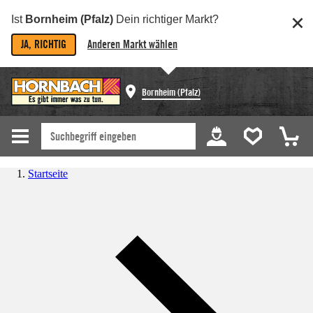
Ist
Bornheim (Pfalz)
Dein richtiger Markt?
JA, RICHTIG
Anderen Markt wählen
Bornheim (Pfalz)
Startseite