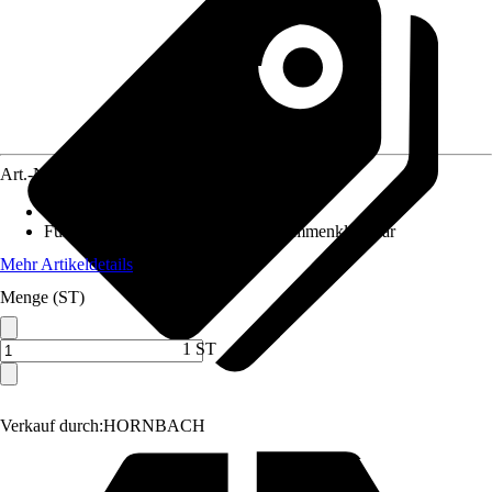
Art.-Nr.
12315246
Material Tischplatte
:
Metall
Funktionen
:
Höhenverstellbar, Zusammenklappbar
Mehr Artikeldetails
Menge (ST)
1 ST
Verkauf durch:
HORNBACH