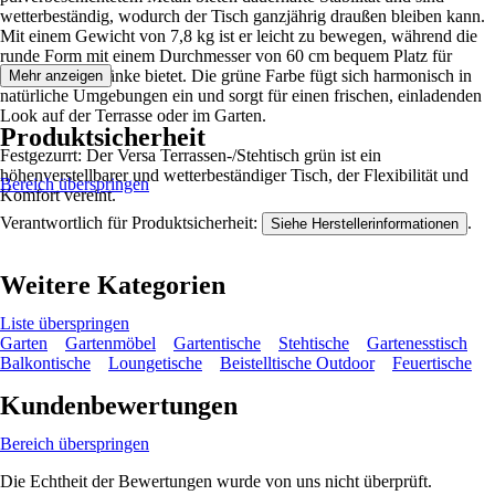
wetterbeständig, wodurch der Tisch ganzjährig draußen bleiben kann.
Mit einem Gewicht von 7,8 kg ist er leicht zu bewegen, während die
runde Form mit einem Durchmesser von 60 cm bequem Platz für
Essen und Getränke bietet. Die grüne Farbe fügt sich harmonisch in
Mehr anzeigen
natürliche Umgebungen ein und sorgt für einen frischen, einladenden
Look auf der Terrasse oder im Garten.
Produktsicherheit
Festgezurrt: Der Versa Terrassen-/Stehtisch grün ist ein
höhenverstellbarer und wetterbeständiger Tisch, der Flexibilität und
Bereich überspringen
Komfort vereint.
Verantwortlich für Produktsicherheit:
.
Siehe Herstellerinformationen
Weitere Kategorien
Liste überspringen
Garten
Gartenmöbel
Gartentische
Stehtische
Gartenesstisch
Balkontische
Loungetische
Beistelltische Outdoor
Feuertische
Kundenbewertungen
Bereich überspringen
Die Echtheit der Bewertungen wurde von uns nicht überprüft.