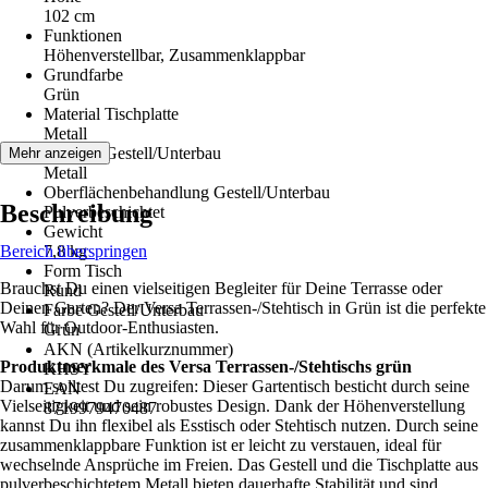
102 cm
Funktionen
Höhenverstellbar, Zusammenklappbar
Grundfarbe
Grün
Material Tischplatte
Metall
Material Gestell/Unterbau
Mehr anzeigen
Metall
Oberflächenbehandlung Gestell/Unterbau
Beschreibung
Pulverbeschichtet
Gewicht
Bereich überspringen
7,8 kg
Form Tisch
Brauchst Du einen vielseitigen Begleiter für Deine Terrasse oder
Rund
Deinen Garten? Der Versa Terrassen-/Stehtisch in Grün ist die perfekte
Farbe Gestell/Unterbau
Wahl für Outdoor-Enthusiasten.
Grün
AKN (Artikelkurznummer)
Produktmerkmale des Versa Terrassen-/Stehtischs grün
KHSY
Darum solltest Du zugreifen: Dieser Gartentisch besticht durch seine
EAN
Vielseitigkeit und sein robustes Design. Dank der Höhenverstellung
8719979470487
kannst Du ihn flexibel als Esstisch oder Stehtisch nutzen. Durch seine
zusammenklappbare Funktion ist er leicht zu verstauen, ideal für
wechselnde Ansprüche im Freien. Das Gestell und die Tischplatte aus
pulverbeschichtetem Metall bieten dauerhafte Stabilität und sind