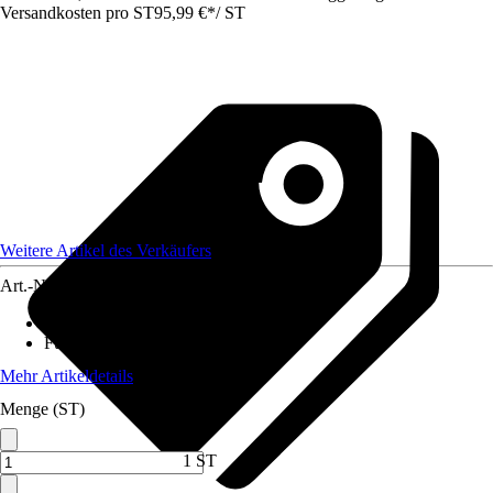
Versandkosten pro ST
95,99 €
*
/
ST
Weitere Artikel des Verkäufers
Art.-Nr.
12623559
Material Tischplatte
:
Verbundwerkstoff
Funktionen
:
Klappbar
Mehr Artikeldetails
Menge (ST)
1 ST