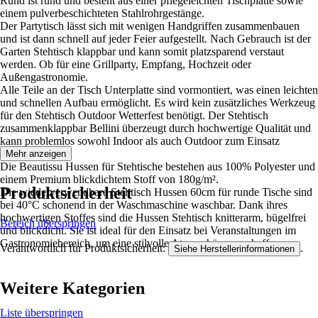
Rund ist rund und besteht aus einer pflegeleichten Tischplatte sowie
einem pulverbeschichteten Stahlrohrgestänge.
Der Partytisch lässt sich mit wenigen Handgriffen zusammenbauen
und ist dann schnell auf jeder Feier aufgestellt. Nach Gebrauch ist der
Garten Stehtisch klappbar und kann somit platzsparend verstaut
werden. Ob für eine Grillparty, Empfang, Hochzeit oder
Außengastronomie.
Alle Teile an der Tisch Unterplatte sind vormontiert, was einen leichten
und schnellen Aufbau ermöglicht. Es wird kein zusätzliches Werkzeug
für den Stehtisch Outdoor Wetterfest benötigt. Der Stehtisch
zusammenklappbar Bellini überzeugt durch hochwertige Qualität und
kann problemlos sowohl Indoor als auch Outdoor zum Einsatz
kommen.
Mehr anzeigen
Die Beautissu Hussen für Stehtische bestehen aus 100% Polyester und
einem Premium blickdichtem Stoff von 180g/m².
Produktsicherheit
Die wiederverwendbare Stehtisch Hussen 60cm für runde Tische sind
bei 40°C schonend in der Waschmaschine waschbar. Dank ihres
hochwertigen Stoffes sind die Hussen Stehtisch knitterarm, bügelfrei
Bereich überspringen
und blickdicht. Sie ist ideal für den Einsatz bei Veranstaltungen im
Gastronomiebereich, um eine stilvolle Atmosphäre zu schaffen.
Verantwortlich für Produktsicherheit:
.
Siehe Herstellerinformationen
Weitere Kategorien
Liste überspringen