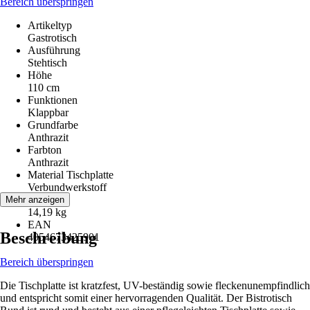
Bereich überspringen
Artikeltyp
Gastrotisch
Ausführung
Stehtisch
Höhe
110 cm
Funktionen
Klappbar
Grundfarbe
Anthrazit
Farbton
Anthrazit
Material Tischplatte
Verbundwerkstoff
Gewicht
Mehr anzeigen
14,19 kg
EAN
Beschreibung
4054673425901
Bereich überspringen
Die Tischplatte ist kratzfest, UV-beständig sowie fleckenunempfindlich
und entspricht somit einer hervorragenden Qualität. Der Bistrotisch