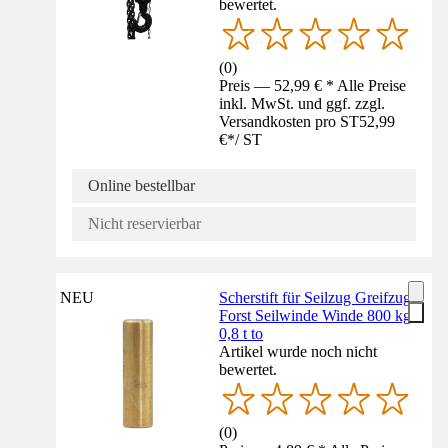
bewertet.
(
0
)
Preis — 52,99 € * Alle Preise
inkl. MwSt. und ggf. zzgl.
Versandkosten pro ST
52,99
€
*
/
ST
Online bestellbar
Nicht reservierbar
NEU
Scherstift für Seilzug Greifzug
Forst Seilwinde Winde 800 kg
0,8 t to
Artikel wurde noch nicht
bewertet.
(
0
)