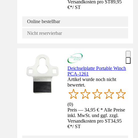
Versandkosten pro ST
89,95
€
*
/
ST
Online bestellbar
Nicht reservierbar
Deichselplatte Portable Winch
PCA-1261
Artikel wurde noch nicht
bewertet.
(
0
)
Preis — 34,95 € * Alle Preise
inkl. MwSt. und ggf. zzgl.
Versandkosten pro ST
34,95
€
*
/
ST