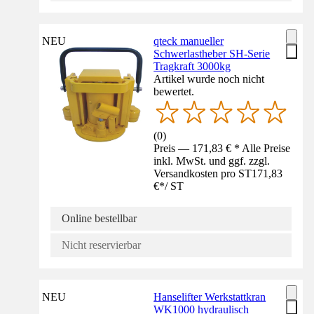
NEU
qteck manueller
Schwerlastheber SH-Serie
Tragkraft 3000kg
Artikel wurde noch nicht
bewertet.
(
0
)
Preis — 171,83 € * Alle Preise
inkl. MwSt. und ggf. zzgl.
Versandkosten pro ST
171,83
€
*
/
ST
Online bestellbar
Nicht reservierbar
NEU
Hanselifter Werkstattkran
WK1000 hydraulisch