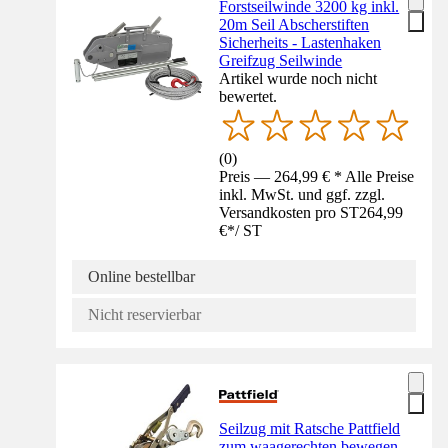
Forstseilwinde 3200 kg inkl.
20m Seil Abscherstiften
Sicherheits - Lastenhaken
Greifzug Seilwinde
Artikel wurde noch nicht
bewertet.
(
0
)
Preis — 264,99 € * Alle Preise
inkl. MwSt. und ggf. zzgl.
Versandkosten pro ST
264,99
€
*
/
ST
Online bestellbar
Nicht reservierbar
Seilzug mit Ratsche Pattfield
zum waagerechten bewegen