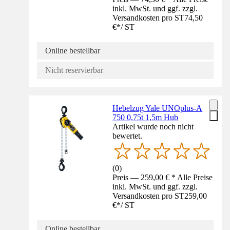
inkl. MwSt. und ggf. zzgl.
Versandkosten pro ST
74,50
€
*
/
ST
Online bestellbar
Nicht reservierbar
Hebelzug Yale UNOplus-A
750 0,75t 1,5m Hub
Artikel wurde noch nicht
bewertet.
(
0
)
Preis — 259,00 € * Alle Preise
inkl. MwSt. und ggf. zzgl.
Versandkosten pro ST
259,00
€
*
/
ST
Online bestellbar