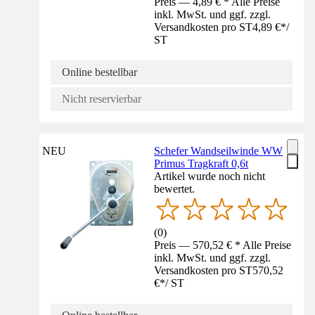
Preis — 4,89 € * Alle Preise
inkl. MwSt. und ggf. zzgl.
Versandkosten pro ST
4,89 €
*
/
ST
Online bestellbar
Nicht reservierbar
NEU
Schefer Wandseilwinde WW
Primus Tragkraft 0,6t
Artikel wurde noch nicht
bewertet.
(
0
)
Preis — 570,52 € * Alle Preise
inkl. MwSt. und ggf. zzgl.
Versandkosten pro ST
570,52
€
*
/
ST