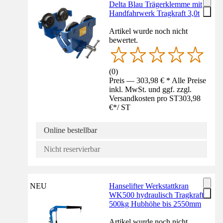
Delta Blau Trägerklemme mit
Handfahrwerk Tragkraft 3,0t
Artikel wurde noch nicht
bewertet.
(
0
)
Preis — 303,98 € * Alle Preise
inkl. MwSt. und ggf. zzgl.
Versandkosten pro ST
303,98
€
*
/
ST
Online bestellbar
Nicht reservierbar
NEU
Hanselifter Werkstattkran
WK500 hydraulisch Tragkraft
500kg Hubhöhe bis 2550mm
Artikel wurde noch nicht