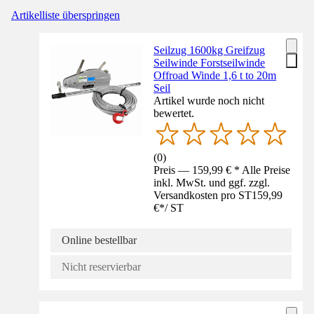
Artikelliste überspringen
Seilzug 1600kg Greifzug
Seilwinde Forstseilwinde
Offroad Winde 1,6 t to 20m
Seil
Artikel wurde noch nicht
bewertet.
(
0
)
Preis — 159,99 € * Alle Preise
inkl. MwSt. und ggf. zzgl.
Versandkosten pro ST
159,99
€
*
/
ST
Online bestellbar
Nicht reservierbar