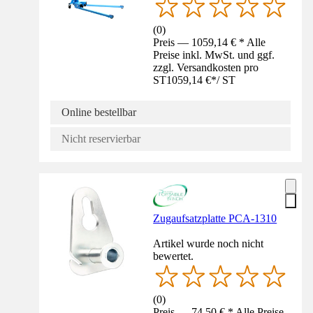
(
0
)
Preis — 1059,14 € * Alle
Preise inkl. MwSt. und ggf.
zzgl. Versandkosten pro
ST
1059,14 €
*
/
ST
Online bestellbar
Nicht reservierbar
Zugaufsatzplatte PCA-1310
Artikel wurde noch nicht
bewertet.
(
0
)
Preis — 74,50 € * Alle Preise