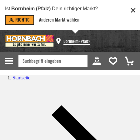
Ist
Bornheim (Pfalz)
Dein richtiger Markt?
JA, RICHTIG
Anderen Markt wählen
Bornheim (Pfalz)
Startseite