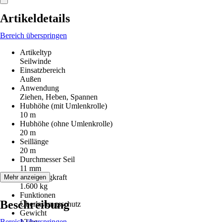
Artikeldetails
Bereich überspringen
Artikeltyp
Seilwinde
Einsatzbereich
Außen
Anwendung
Ziehen, Heben, Spannen
Hubhöhe (mit Umlenkrolle)
10 m
Hubhöhe (ohne Umlenkrolle)
20 m
Seillänge
20 m
Durchmesser Seil
11 mm
Max. Tragkraft
Mehr anzeigen
1.600 kg
Funktionen
Beschreibung
Überlastungsschutz
Gewicht
Bereich überspringen
12 kg