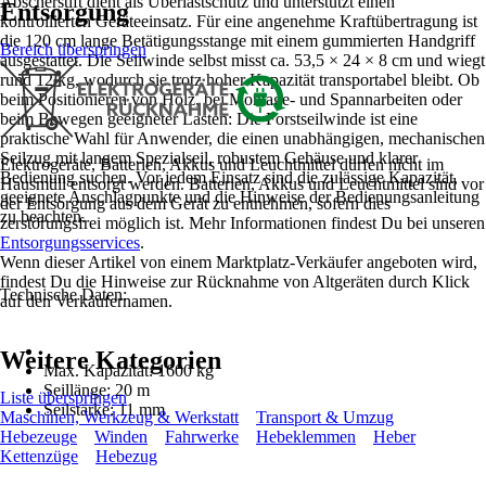
Abscherstift dient als Überlastschutz und unterstützt einen
Entsorgung
kontrollierten Geräteeinsatz. Für eine angenehme Kraftübertragung ist
die 120 cm lange Betätigungsstange mit einem gummierten Handgriff
Bereich überspringen
ausgestattet. Die Seilwinde selbst misst ca. 53,5 × 24 × 8 cm und wiegt
rund 12 kg, wodurch sie trotz hoher Kapazität transportabel bleibt. Ob
beim Positionieren von Holz, bei Montage- und Spannarbeiten oder
beim Bewegen geeigneter Lasten: Die Forstseilwinde ist eine
praktische Wahl für Anwender, die einen unabhängigen, mechanischen
Seilzug mit langem Spezialseil, robustem Gehäuse und klarer
Elektrogeräte, Batterien, Akkus und Leuchtmittel dürfen nicht im
Bedienung suchen. Vor jedem Einsatz sind die zulässige Kapazität,
Hausmüll entsorgt werden. Batterien, Akkus und Leuchtmittel sind vor
geeignete Anschlagpunkte und die Hinweise der Bedienungsanleitung
der Entsorgung aus dem Gerät zu entnehmen, sofern dies
zu beachten.
zerstörungsfrei möglich ist. Mehr Informationen findest Du bei unseren
Entsorgungsservices
.
Wenn dieser Artikel von einem Marktplatz-Verkäufer angeboten wird,
findest Du die Hinweise zur Rücknahme von Altgeräten durch Klick
Technische Daten:
auf den Verkäufernamen.
Weitere Kategorien
Max. Kapazität: 1600 kg
Seillänge: 20 m
Liste überspringen
Seilstärke: 11 mm
Maschinen, Werkzeug & Werkstatt
Transport & Umzug
Hebezeuge
Winden
Fahrwerke
Hebeklemmen
Heber
Kettenzüge
Hebezug