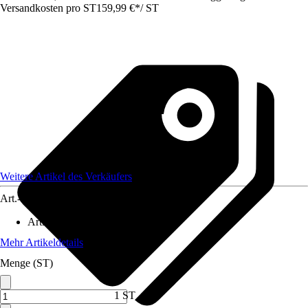
Versandkosten pro ST
159,99 €
*
/
ST
Weitere Artikel des Verkäufers
Art.-Nr.
12617018
Artikeltyp
:
Seilwinde
Mehr Artikeldetails
Menge (ST)
1 ST