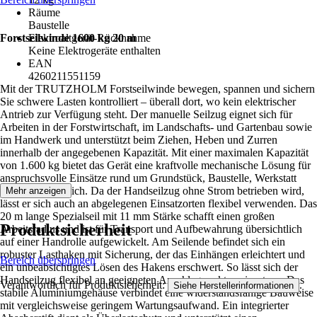
Räume
Baustelle
Forstseilwinde 1600 kg 20 m
Elektroaltgerät-Rücknahme
Keine Elektrogeräte enthalten
EAN
4260211551159
Mit der TRUTZHOLM Forstseilwinde bewegen, spannen und sichern
Sie schwere Lasten kontrolliert – überall dort, wo kein elektrischer
Antrieb zur Verfügung steht. Der manuelle Seilzug eignet sich für
Arbeiten in der Forstwirtschaft, im Landschafts- und Gartenbau sowie
im Handwerk und unterstützt beim Ziehen, Heben und Zurren
innerhalb der angegebenen Kapazität. Mit einer maximalen Kapazität
von 1.600 kg bietet das Gerät eine kraftvolle mechanische Lösung für
anspruchsvolle Einsätze rund um Grundstück, Baustelle, Werkstatt
oder Außenbereich. Da der Handseilzug ohne Strom betrieben wird,
Mehr anzeigen
lässt er sich auch an abgelegenen Einsatzorten flexibel verwenden. Das
20 m lange Spezialseil mit 11 mm Stärke schafft einen großen
Produktsicherheit
Arbeitsradius und ist für Transport und Aufbewahrung übersichtlich
auf einer Handrolle aufgewickelt. Am Seilende befindet sich ein
robuster Lasthaken mit Sicherung, der das Einhängen erleichtert und
Bereich überspringen
ein unbeabsichtigtes Lösen des Hakens erschwert. So lässt sich der
Handseilzug flexibel an geeigneten Anschlagpunkten einsetzen. Das
Verantwortlich für Produktsicherheit:
.
Siehe Herstellerinformationen
stabile Aluminiumgehäuse verbindet eine widerstandsfähige Bauweise
mit vergleichsweise geringem Wartungsaufwand. Ein integrierter