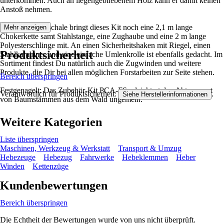
unterkommen. Auch an liegengebliebenem Holz kann er damit keinen
Anstoß nehmen.
Neben der Zugschale bringt dieses Kit noch eine 2,1 m lange
Mehr anzeigen
Chokerkette samt Stahlstange, eine Zughaube und eine 2 m lange
Polyesterschlinge mit. An einen Sicherheitshaken mit Riegel, einen
Produktsicherheit
Stahlkarabiner und eine einfache Umlenkrolle ist ebenfalls gedacht. Im
Sortiment findest Du natürlich auch die Zugwinden und weitere
Produkte, die Dir bei allen möglichen Forstarbeiten zur Seite stehen.
Bereich überspringen
Festgenagelt: Das Zubehör-Kit PCA-FS erleichtert den Abtransport
Verantwortlich für Produktsicherheit:
.
Siehe Herstellerinformationen
von Baumstämmen aus dem Wald ungemein.
Weitere Kategorien
Liste überspringen
Maschinen, Werkzeug & Werkstatt
Transport & Umzug
Hebezeuge
Hebezug
Fahrwerke
Hebeklemmen
Heber
Winden
Kettenzüge
Kundenbewertungen
Bereich überspringen
Die Echtheit der Bewertungen wurde von uns nicht überprüft.