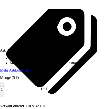
Art.-Nr.
10714900
Artikeltyp
:
Set
Material
:
Metall, Kunststoff, Stahl, Kunstfaser
Mehr Artikeldetails
Menge (ST)
1 ST
Verkauf durch:
HORNBACH