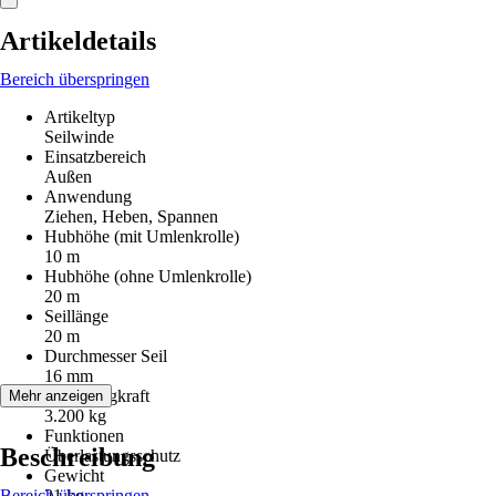
Artikeldetails
Bereich überspringen
Artikeltyp
Seilwinde
Einsatzbereich
Außen
Anwendung
Ziehen, Heben, Spannen
Hubhöhe (mit Umlenkrolle)
10 m
Hubhöhe (ohne Umlenkrolle)
20 m
Seillänge
20 m
Durchmesser Seil
16 mm
Max. Tragkraft
Mehr anzeigen
3.200 kg
Funktionen
Beschreibung
Überlastungsschutz
Gewicht
Bereich überspringen
21 kg