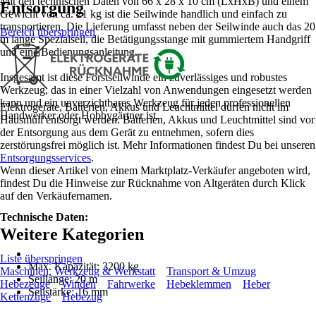
Mit den technischen Daten von 66 x 28 x 10 cm (LxHxB) und einem
Entsorgung
Gewicht von ca. 21 kg ist die Seilwinde handlich und einfach zu
transportieren. Die Lieferung umfasst neben der Seilwinde auch das 20
Bereich überspringen
m lange Spezialseil, die Betätigungsstange mit gummiertem Handgriff
und eine Bedienungsanleitung.
Insgesamt ist diese Forstseilwinde ein zuverlässiges und robustes
Werkzeug, das in einer Vielzahl von Anwendungen eingesetzt werden
kann und ein unverzichtbares Werkzeug für jeden professionellen
Elektrogeräte, Batterien, Akkus und Leuchtmittel dürfen nicht im
Handwerker oder Hobbygärtner ist.
Hausmüll entsorgt werden. Batterien, Akkus und Leuchtmittel sind vor
der Entsorgung aus dem Gerät zu entnehmen, sofern dies
zerstörungsfrei möglich ist. Mehr Informationen findest Du bei unseren
Entsorgungsservices
.
Wenn dieser Artikel von einem Marktplatz-Verkäufer angeboten wird,
findest Du die Hinweise zur Rücknahme von Altgeräten durch Klick
auf den Verkäufernamen.
Technische Daten:
Weitere Kategorien
Liste überspringen
Max. Kapazität: 3200 kg
Maschinen, Werkzeug & Werkstatt
Transport & Umzug
Seillänge: 20 m
Hebezeuge
Winden
Fahrwerke
Hebeklemmen
Heber
Seilstärke: 16 mm
Kettenzüge
Hebezug