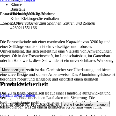
Räume
Baustelle
Forstseilwinde 3200 kg 20 m
Elektroaltgerät-Rücknahme
Keine Elektrogeräte enthalten
...Super Universalgerät zum Spannen, Zurren und Ziehen!
EAN
4260211551166
Die Forstseilwinde mit einer maximalen Kapazität von 3200 kg und
einer Seillänge von 20 m ist ein vielseitiges und robustes
Universalgerät, das sich perfekt für eine Vielzahl von Anwendungen
eignet. Ob in der Forstwirtschaft, im Landschaftsbau, im Gartenbau
oder im Handwerk, diese Seilwinde ist ein unverzichtbares Werkzeug.
Mit dem Abscherstift ist das Gerät sicher vor Überlastung und bietet
Mehr anzeigen
eine zuverlässige und sichere Arbeitsweise. Das Aluminiumgehäuse ist
besonders robust und langlebig und erfordert einen geringen
Produktsicherheit
Wartungsaufwand.
Das 20 m lange Spezialseil ist auf einer Handrolle aufgewickelt und
Bereich überspringen
verfügt am Ende über einen Lasthaken mit Sicherung. Die
Betätigungsstange verfügt über einen gummierten Handgriff und ist
Verantwortlich für Produktsicherheit:
.
Siehe Herstellerinformationen
teleskopierbar, was zu einem geringeren Arbeitsaufwand führt.