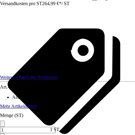
Versandkosten pro ST
264,99 €
*
/
ST
Weitere Artikel des Verkäufers
Art.-Nr.
12617017
Artikeltyp
:
Seilwinde
Mehr Artikeldetails
Menge (ST)
1 ST