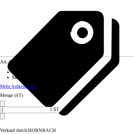
Art.-Nr.
10714908
Artikeltyp
:
Set
Material
:
Metall
Mehr Artikeldetails
Menge (ST)
1 ST
Verkauf durch:
HORNBACH