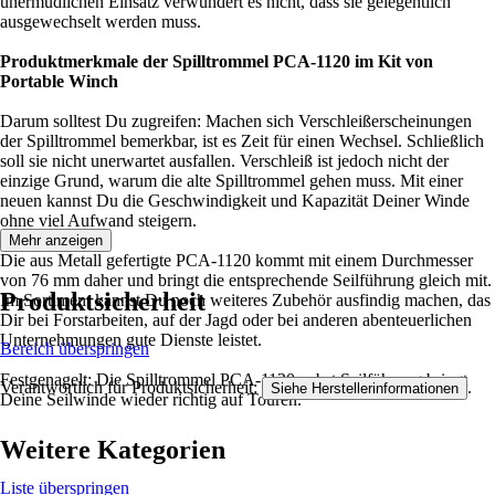
unermüdlichen Einsatz verwundert es nicht, dass sie gelegentlich
ausgewechselt werden muss.
Produktmerkmale der Spilltrommel PCA-1120 im Kit von
Portable Winch
Darum solltest Du zugreifen: Machen sich Verschleißerscheinungen
der Spilltrommel bemerkbar, ist es Zeit für einen Wechsel. Schließlich
soll sie nicht unerwartet ausfallen. Verschleiß ist jedoch nicht der
einzige Grund, warum die alte Spilltrommel gehen muss. Mit einer
neuen kannst Du die Geschwindigkeit und Kapazität Deiner Winde
ohne viel Aufwand steigern.
Mehr anzeigen
Die aus Metall gefertigte PCA-1120 kommt mit einem Durchmesser
von 76 mm daher und bringt die entsprechende Seilführung gleich mit.
Produktsicherheit
Im Sortiment kannst Du noch weiteres Zubehör ausfindig machen, das
Dir bei Forstarbeiten, auf der Jagd oder bei anderen abenteuerlichen
Unternehmungen gute Dienste leistet.
Bereich überspringen
Festgenagelt: Die Spilltrommel PCA-1120 nebst Seilführung bringt
Verantwortlich für Produktsicherheit:
.
Siehe Herstellerinformationen
Deine Seilwinde wieder richtig auf Touren.
Weitere Kategorien
Liste überspringen