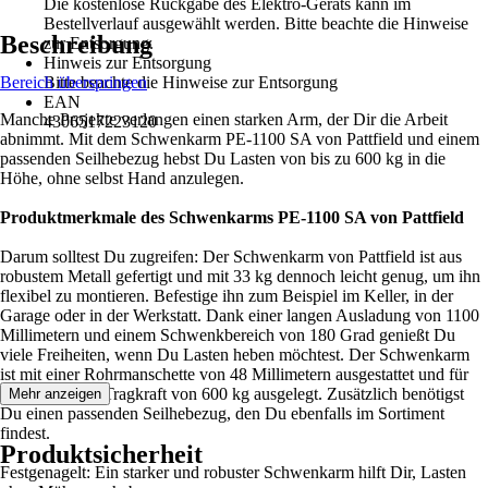
Die kostenlose Rückgabe des Elektro-Geräts kann im
Bestellverlauf ausgewählt werden. Bitte beachte die Hinweise
Beschreibung
zur Entsorgung.
Hinweis zur Entsorgung
Bereich überspringen
Bitte beachte die Hinweise zur Entsorgung
EAN
Manche Projekte verlangen einen starken Arm, der Dir die Arbeit
4306517223120
abnimmt. Mit dem Schwenkarm PE-1100 SA von Pattfield und einem
passenden Seilhebezug hebst Du Lasten von bis zu 600 kg in die
Höhe, ohne selbst Hand anzulegen.
Produktmerkmale des Schwenkarms PE-1100 SA von Pattfield
Darum solltest Du zugreifen: Der Schwenkarm von Pattfield ist aus
robustem Metall gefertigt und mit 33 kg dennoch leicht genug, um ihn
flexibel zu montieren. Befestige ihn zum Beispiel im Keller, in der
Garage oder in der Werkstatt. Dank einer langen Ausladung von 1100
Millimetern und einem Schwenkbereich von 180 Grad genießt Du
viele Freiheiten, wenn Du Lasten heben möchtest. Der Schwenkarm
ist mit einer Rohrmanschette von 48 Millimetern ausgestattet und für
eine maximale Tragkraft von 600 kg ausgelegt. Zusätzlich benötigst
Mehr anzeigen
Du einen passenden Seilhebezug, den Du ebenfalls im Sortiment
findest.
Produktsicherheit
Festgenagelt: Ein starker und robuster Schwenkarm hilft Dir, Lasten