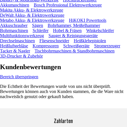
Akkumaschinen
Bosch Professional Elektrowerkzeuge
Makita Akku- & Elektrowerkzeuge
DeWalt Akku- & Elektrowerkzeuge
Metabo Akku- & Elektrowerkzeuge
HiKOKI Powertools
Akkuschrauber
Sägen
Bohrhammer, Meißelhammer
Bohrmaschinen
Schleifer
Hobel & Fräsen
Winkelschleifer
Multifunktionswerkzeug
Sauger & Reinigungsgeräte
Drechselmaschinen
Fliesenschneider
Heißklebepistolen
Heißluftgebläse
Kompressoren
Schweißgeräte
Stromerzeuger
Tacker & Nagler
Tischbohrmaschinen & Standbohrmaschinen
3D-Drucker & Zubehör
Kundenbewertungen
Bereich überspringen
Die Echtheit der Bewertungen wurde von uns nicht überprüft.
Bewertungen können auch von Kunden stammen, die die Ware nicht
nachweislich genutzt oder gekauft haben.
Zahlarten