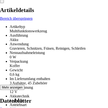
Artikeldetails
Bereich überspringen
Artikeltyp
Multifunktionswerkzeug
Ausführung
Akku
Anwendung
Gravieren, Schnitzen, Fräsen, Reinigen, Schleifen
Nennaufnahmeleistung
0 W
Verpackung
Koffer
Gewicht
0,6 kg
Im Lieferumfang enthalten
3 Aufsätze, 45 Zubehöre
Akkuspannung
Mehr anzeigen
12 V
Akkutechnik
Datenblätter
Li-Ionen
Antriebsart