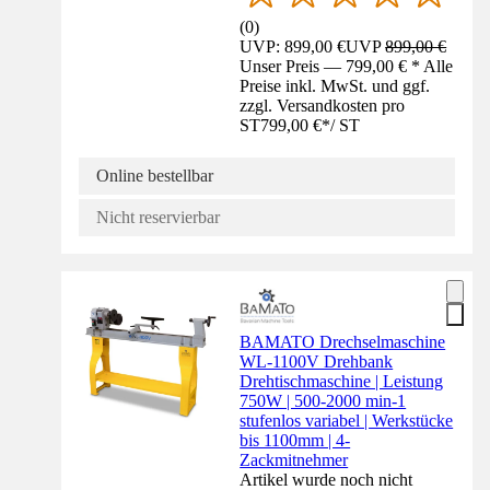
(
0
)
UVP: 899,00 €
UVP
899,00 €
Unser Preis — 799,00 € * Alle
Preise inkl. MwSt. und ggf.
zzgl. Versandkosten pro
ST
799,00 €
*
/
ST
Online bestellbar
Nicht reservierbar
BAMATO Drechselmaschine
WL-1100V Drehbank
Drehtischmaschine | Leistung
750W | 500-2000 min-1
stufenlos variabel | Werkstücke
bis 1100mm | 4-
Zackmitnehmer
Artikel wurde noch nicht