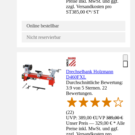
Preise inkl. MwSt. und ggf.
zzgl. Versandkosten pro
ST
385,00 €
*
/
ST
Online bestellbar
Nicht reservierbar
Drechselbank Holzmann
D460FXL
Durchschnittliche Bewertung:
3.9 von 5 Sternen. 22
Bewertungen.
(
22
)
UVP: 389,00 €
UVP
389,00 €
Unser Preis — 329,00 € * Alle
Preise inkl. MwSt. und ggf.
zzgl. Versandkosten pro