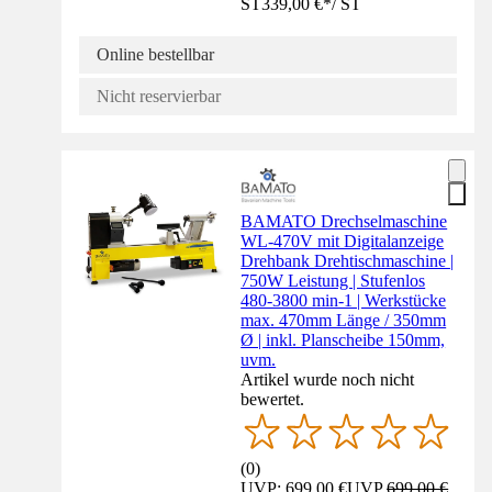
ST
339,00 €
*
/
ST
Online bestellbar
Nicht reservierbar
BAMATO Drechselmaschine
WL-470V mit Digitalanzeige
Drehbank Drehtischmaschine |
750W Leistung | Stufenlos
480-3800 min-1 | Werkstücke
max. 470mm Länge / 350mm
Ø | inkl. Planscheibe 150mm,
uvm.
Artikel wurde noch nicht
bewertet.
(
0
)
UVP: 699,00 €
UVP
699,00 €