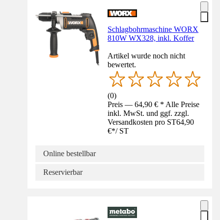
Schlagbohrmaschine WORX
810W WX328, inkl. Koffer
Artikel wurde noch nicht
bewertet.
(
0
)
Preis — 64,90 € * Alle Preise
inkl. MwSt. und ggf. zzgl.
Versandkosten pro ST
64,90
€
*
/
ST
Online bestellbar
Reservierbar