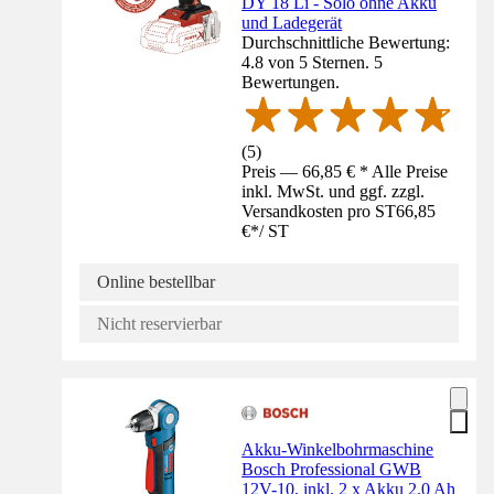
DY 18 Li - Solo ohne Akku
und Ladegerät
Durchschnittliche Bewertung:
4.8 von 5 Sternen. 5
Bewertungen.
(
5
)
Preis — 66,85 € * Alle Preise
inkl. MwSt. und ggf. zzgl.
Versandkosten pro ST
66,85
€
*
/
ST
Online bestellbar
Nicht reservierbar
Akku-Winkelbohrmaschine
Bosch Professional GWB
12V-10, inkl. 2 x Akku 2.0 Ah