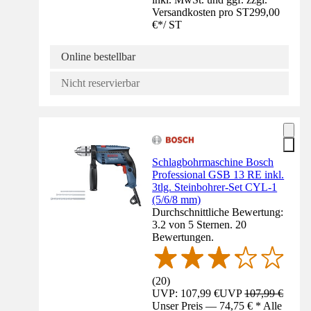
Versandkosten pro ST
299,00
€
*
/
ST
Online bestellbar
Nicht reservierbar
Schlagbohrmaschine Bosch
Professional GSB 13 RE inkl.
3tlg. Steinbohrer-Set CYL-1
(5/6/8 mm)
Durchschnittliche Bewertung:
3.2 von 5 Sternen. 20
Bewertungen.
(
20
)
UVP: 107,99 €
UVP
107,99 €
Unser Preis — 74,75 € * Alle