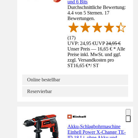
und 6 Bits
Durchschnittliche Bewertung:
4.4 von 5 Sternen. 17
Bewertungen.
(
17
)
UVP: 24,95 €
UVP
24,95 €
Unser Preis — 16,65 € * Alle
Preise inkl. MwSt. und ggf.
zzgl. Versandkosten pro
ST
16,65 €
*
/
ST
Online bestellbar
Reservierbar
Akku-Schlagbohrmaschine
Einhell Power X-Change TE-
ID 18 Li, ohne Akku und