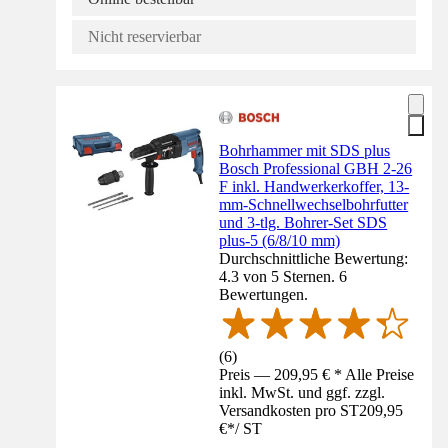
Nicht reservierbar
Bohrhammer mit SDS plus
Bosch Professional GBH 2-26
F inkl. Handwerkerkoffer, 13-
mm-Schnellwechselbohrfutter
und 3-tlg. Bohrer-Set SDS
plus-5 (6/8/10 mm)
Durchschnittliche Bewertung:
4.3 von 5 Sternen. 6
Bewertungen.
(
6
)
Preis — 209,95 € * Alle Preise
inkl. MwSt. und ggf. zzgl.
Versandkosten pro ST
209,95
€
*
/
ST