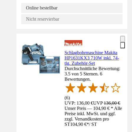
Online bestellbar
Nicht reservierbar
Schlagbohrmaschine Makita
HP1631KX3 710W inkl. 74-
tlg. Zubehör-Set
Durchschnittliche Bewertung:
3.5 von 5 Sternen. 6
Bewertungen.
(
6
)
UVP: 136,00 €
UVP
136,00 €
Unser Preis — 104,90 € * Alle
Preise inkl. MwSt. und ggf.
zzgl. Versandkosten pro
ST
104,90 €
*
/
ST