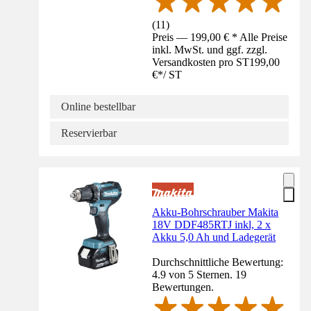
(
11
)
Preis — 199,00 € * Alle Preise
inkl. MwSt. und ggf. zzgl.
Versandkosten pro ST
199,00
€
*
/
ST
Online bestellbar
Reservierbar
Akku-Bohrschrauber Makita
18V DDF485RTJ inkl, 2 x
Akku 5,0 Ah und Ladegerät
Durchschnittliche Bewertung:
4.9 von 5 Sternen. 19
Bewertungen.