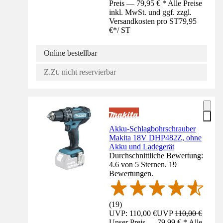
Preis — 79,95 € * Alle Preise
inkl. MwSt. und ggf. zzgl.
Versandkosten pro ST
79,95
€
*
/
ST
Online bestellbar
Z.Zt. nicht reservierbar
Akku-Schlagbohrschrauber
Makita 18V DHP482Z, ohne
Akku und Ladegerät
Durchschnittliche Bewertung:
4.6 von 5 Sternen. 19
Bewertungen.
(
19
)
UVP: 110,00 €
UVP
110,00 €
Unser Preis — 79,99 € * Alle