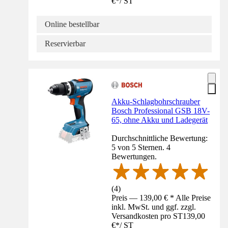
€
*
/
ST
Online bestellbar
Reservierbar
Akku-Schlagbohrschrauber
Bosch Professional GSB 18V-
65, ohne Akku und Ladegerät
Durchschnittliche Bewertung:
5 von 5 Sternen. 4
Bewertungen.
(
4
)
Preis — 139,00 € * Alle Preise
inkl. MwSt. und ggf. zzgl.
Versandkosten pro ST
139,00
€
*
/
ST