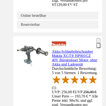
zzgl. Versandkosten pro
ST
129,00 €
*
/
ST
Online bestellbar
Reservierbar
Akku-Schlagbohrschrauber
Makita XGT® HP001GZ
40V Bürstenloser Motor, ohne
Akku und Ladegerät
Durchschnittliche Bewertung:
5 von 5 Sternen. 1 Bewertung.
(
1
)
UVP: 256,00 €
UVP
256,00 €
Unser Preis — 193,70 € * Alle
Preise inkl. MwSt. und ggf.
zzgl. Versandkosten pro