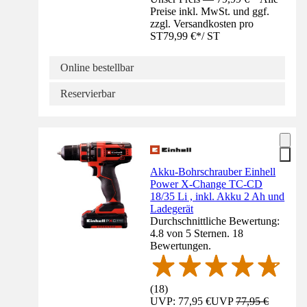
Preise inkl. MwSt. und ggf.
zzgl. Versandkosten pro
ST
79,99 €
*
/
ST
Online bestellbar
Reservierbar
Akku-Bohrschrauber Einhell
Power X-Change TC-CD
18/35 Li , inkl. Akku 2 Ah und
Ladegerät
Durchschnittliche Bewertung:
4.8 von 5 Sternen. 18
Bewertungen.
(
18
)
UVP: 77,95 €
UVP
77,95 €