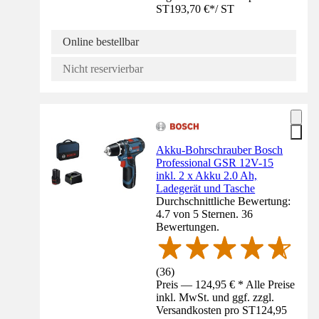
ST
193,70 €
*
/
ST
Online bestellbar
Nicht reservierbar
Akku-Bohrschrauber Bosch
Professional GSR 12V-15
inkl. 2 x Akku 2.0 Ah,
Ladegerät und Tasche
Durchschnittliche Bewertung:
4.7 von 5 Sternen. 36
Bewertungen.
(
36
)
Preis — 124,95 € * Alle Preise
inkl. MwSt. und ggf. zzgl.
Versandkosten pro ST
124,95