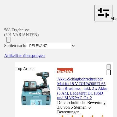
Alle
588 Ergebnisse
(591 VARIANTEN)
Sortiert nach:
Artikelliste überspringen
Top Artikel
Akku-Schlagbohrschrauber
Makita 18 V DHP490SFJ 65
Nm Brushless , inkl. 2 x Akku
(3 Ah), Ladegerät DC18SD
und MAKPAC Gr. 2
Durchschnittliche Bewertung:
3.8 von 5 Sternen. 6
Bewertungen.