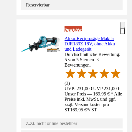
Reservierbar
Akku-Reciprosäge Makita
DJR189Z 18V, ohne Akku
und Ladegerät
Durchschnittliche Bewertung:
5 von 5 Sternen. 3
Bewertungen.
(
3
)
UVP: 231,00 €
UVP
231,00 €
Unser Preis — 169,95 € * Alle
Preise inkl. MwSt. und ggf.
zzgl. Versandkosten pro
ST
169,95 €
*
/
ST
Z.Zt. nicht online bestellbar