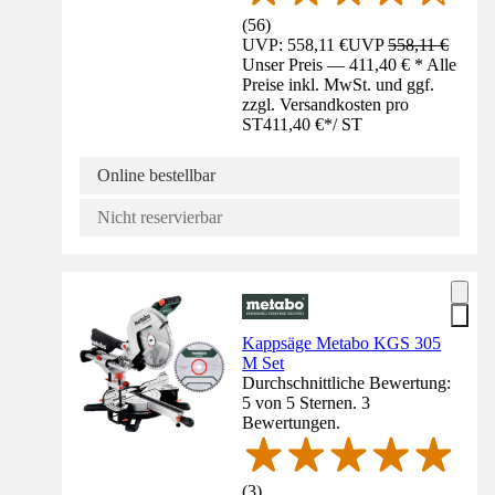
(
56
)
UVP: 558,11 €
UVP
558,11 €
Unser Preis — 411,40 € * Alle
Preise inkl. MwSt. und ggf.
zzgl. Versandkosten pro
ST
411,40 €
*
/
ST
Online bestellbar
Nicht reservierbar
Kappsäge Metabo KGS 305
M Set
Durchschnittliche Bewertung:
5 von 5 Sternen. 3
Bewertungen.
(
3
)