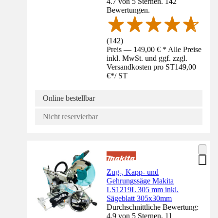
4.7 von 5 Sternen. 142
Bewertungen.
(
142
)
Preis — 149,00 € * Alle Preise
inkl. MwSt. und ggf. zzgl.
Versandkosten pro ST
149,00
€
*
/
ST
Online bestellbar
Nicht reservierbar
Zug-, Kapp- und
Gehrungssäge Makita
LS1219L 305 mm inkl.
Sägeblatt 305x30mm
Durchschnittliche Bewertung:
4.9 von 5 Sternen. 11