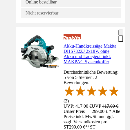
Online bestellbar
Nicht reservierbar
Akku-Handkreissäge Makita
DHS782ZJ 2x18V, ohne
Akku und Ladegerät inkl.
MAKPAC Systemkoffer
Durchschnittliche Bewertung:
5 von 5 Sternen. 2
Bewertungen.
(
2
)
UVP: 417,00 €
UVP
417,00 €
Unser Preis — 299,00 € * Alle
Preise inkl. MwSt. und ggf.
zzgl. Versandkosten pro
ST
299,00 €
*
/
ST