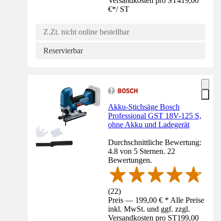
Versandkosten pro ST
419,00
€
*
/
ST
Z.Zt. nicht online bestellbar
Reservierbar
Akku-Stichsäge Bosch
Professional GST 18V-125 S,
ohne Akku und Ladegerät
Durchschnittliche Bewertung:
4.8 von 5 Sternen. 22
Bewertungen.
(
22
)
Preis — 199,00 € * Alle Preise
inkl. MwSt. und ggf. zzgl.
Versandkosten pro ST
199,00