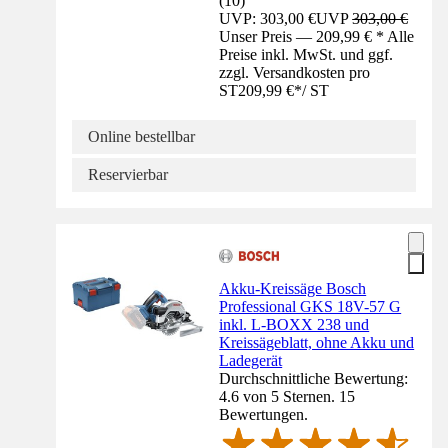
(
10
)
UVP: 303,00 €
UVP
303,00 €
Unser Preis — 209,99 € * Alle
Preise inkl. MwSt. und ggf.
zzgl. Versandkosten pro
ST
209,99 €
*
/
ST
Online bestellbar
Reservierbar
Akku-Kreissäge Bosch
Professional GKS 18V-57 G
inkl. L-BOXX 238 und
Kreissägeblatt, ohne Akku und
Ladegerät
Durchschnittliche Bewertung:
4.6 von 5 Sternen. 15
Bewertungen.