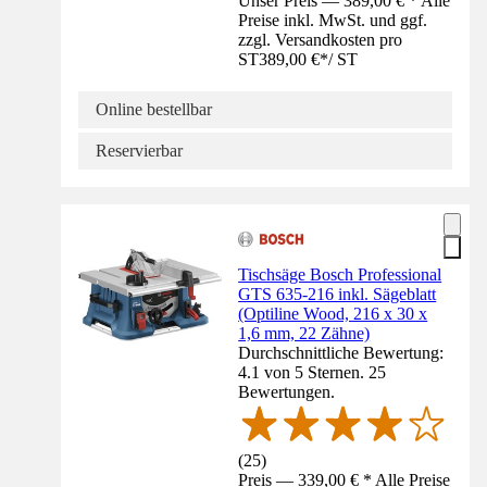
Unser Preis — 389,00 € * Alle
Preise inkl. MwSt. und ggf.
zzgl. Versandkosten pro
ST
389,00 €
*
/
ST
Online bestellbar
Reservierbar
Tischsäge Bosch Professional
GTS 635-216 inkl. Sägeblatt
(Optiline Wood, 216 x 30 x
1,6 mm, 22 Zähne)
Durchschnittliche Bewertung:
4.1 von 5 Sternen. 25
Bewertungen.
(
25
)
Preis — 339,00 € * Alle Preise