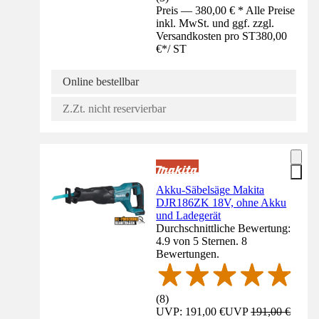
Preis — 380,00 € * Alle Preise
inkl. MwSt. und ggf. zzgl.
Versandkosten pro ST
380,00
€
*
/
ST
Online bestellbar
Z.Zt. nicht reservierbar
Akku-Säbelsäge Makita
DJR186ZK 18V, ohne Akku
und Ladegerät
Durchschnittliche Bewertung:
4.9 von 5 Sternen. 8
Bewertungen.
(
8
)
UVP: 191,00 €
UVP
191,00 €