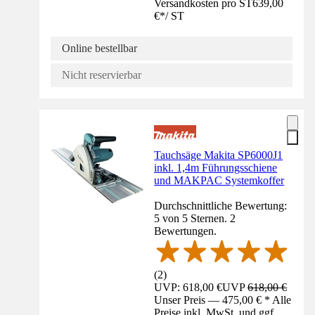
Versandkosten pro ST
639,00
€
*
/
ST
Online bestellbar
Nicht reservierbar
Tauchsäge Makita SP6000J1
inkl. 1,4m Führungsschiene
und MAKPAC Systemkoffer
Durchschnittliche Bewertung:
5 von 5 Sternen. 2
Bewertungen.
(
2
)
UVP: 618,00 €
UVP
618,00 €
Unser Preis — 475,00 € * Alle
Preise inkl. MwSt. und ggf.