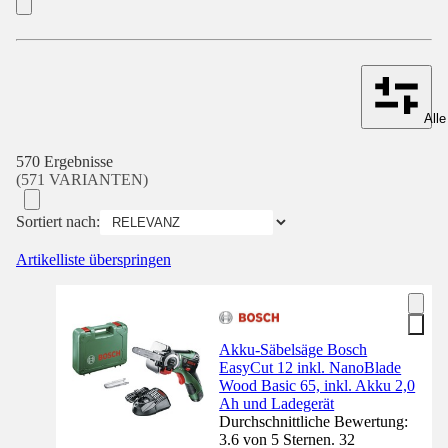
Alle
570 Ergebnisse
(571 VARIANTEN)
Sortiert nach:
Artikelliste überspringen
Akku-Säbelsäge Bosch
EasyCut 12 inkl. NanoBlade
Wood Basic 65, inkl. Akku 2,0
Ah und Ladegerät
Durchschnittliche Bewertung:
3.6 von 5 Sternen. 32