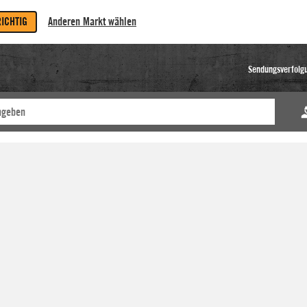
RICHTIG
Anderen Markt wählen
Sendungsverfolg