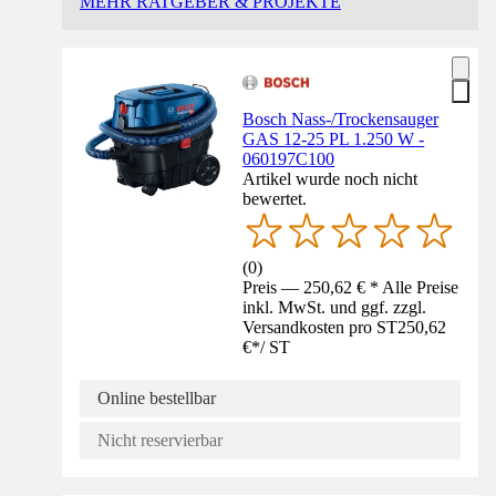
MEHR RATGEBER & PROJEKTE
Bosch Nass-/Trockensauger
GAS 12-25 PL 1.250 W -
060197C100
Artikel wurde noch nicht
bewertet.
(
0
)
Preis — 250,62 € * Alle Preise
inkl. MwSt. und ggf. zzgl.
Versandkosten pro ST
250,62
€
*
/
ST
Online bestellbar
Nicht reservierbar