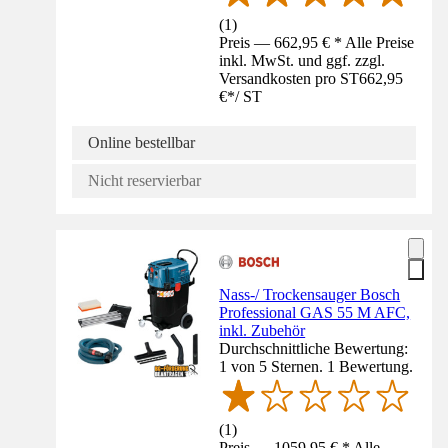
(
1
)
Preis — 662,95 € * Alle Preise
inkl. MwSt. und ggf. zzgl.
Versandkosten pro ST
662,95
€
*
/
ST
Online bestellbar
Nicht reservierbar
Nass-/ Trockensauger Bosch
Professional GAS 55 M AFC,
inkl. Zubehör
Durchschnittliche Bewertung:
1 von 5 Sternen. 1 Bewertung.
(
1
)
Preis — 1059,95 € * Alle