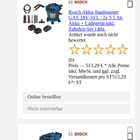
Bosch Akku-Staubsauger
GAS 18V-10 L / 2x 5,5 Ah
Akku + Ladegerät inkl.
Zubehör-Set 14tlg.
Artikel wurde noch nicht
bewertet.
(
0
)
Preis — 513,29 € * Alle Preise
inkl. MwSt. und ggf. zzgl.
Versandkosten pro ST
513,29
€
*
/
ST
Online bestellbar
Nicht reservierbar