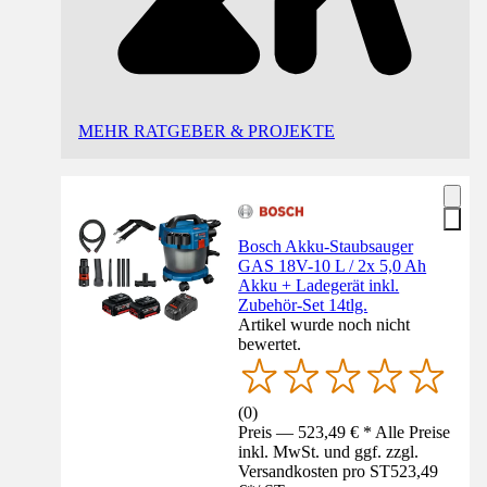
MEHR RATGEBER & PROJEKTE
Bosch Akku-Staubsauger
GAS 18V-10 L / 2x 5,0 Ah
Akku + Ladegerät inkl.
Zubehör-Set 14tlg.
Artikel wurde noch nicht
bewertet.
(
0
)
Preis — 523,49 € * Alle Preise
inkl. MwSt. und ggf. zzgl.
Versandkosten pro ST
523,49