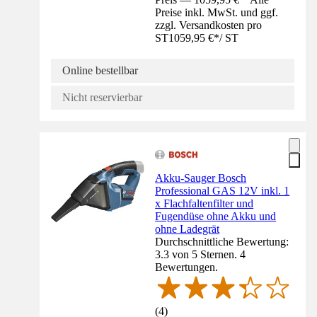
Preise inkl. MwSt. und ggf.
zzgl. Versandkosten pro
ST
1059,95 €
*
/
ST
Online bestellbar
Nicht reservierbar
Akku-Sauger Bosch
Professional GAS 12V inkl. 1
x Flachfaltenfilter und
Fugendüse ohne Akku und
ohne Ladegrät
Durchschnittliche Bewertung:
3.3 von 5 Sternen. 4
Bewertungen.
(
4
)