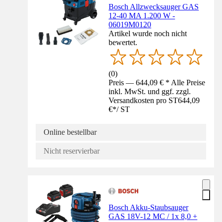
Bosch Allzwecksauger GAS
12-40 MA 1.200 W -
06019M0120
Artikel wurde noch nicht
bewertet.
(
0
)
Preis — 644,09 € * Alle Preise
inkl. MwSt. und ggf. zzgl.
Versandkosten pro ST
644,09
€
*
/
ST
Online bestellbar
Nicht reservierbar
Bosch Akku-Staubsauger
GAS 18V-12 MC / 1x 8,0 +