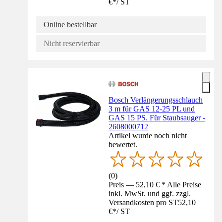
€
*
/
ST
Online bestellbar
Nicht reservierbar
Bosch Verlängerungsschlauch
3 m für GAS 12-25 PL und
GAS 15 PS. Für Staubsauger -
2608000712
Artikel wurde noch nicht
bewertet.
(
0
)
Preis — 52,10 € * Alle Preise
inkl. MwSt. und ggf. zzgl.
Versandkosten pro ST
52,10
€
*
/
ST