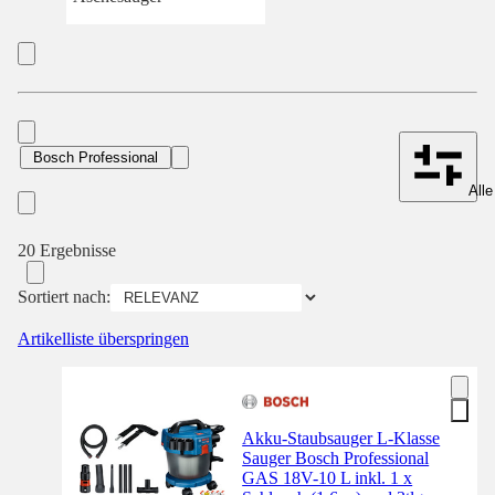
Bosch Professional
Alle
20 Ergebnisse
Sortiert nach:
Artikelliste überspringen
Akku-Staubsauger L-Klasse
Sauger Bosch Professional
GAS 18V-10 L inkl. 1 x