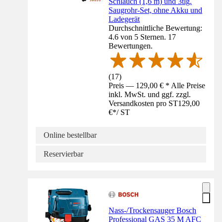
Schlauch (1,6 m) und 3tlg.
Saugrohr-Set, ohne Akku und
Ladegerät
Durchschnittliche Bewertung:
4.6 von 5 Sternen. 17
Bewertungen.
(
17
)
Preis — 129,00 € * Alle Preise
inkl. MwSt. und ggf. zzgl.
Versandkosten pro ST
129,00
€
*
/
ST
Online bestellbar
Reservierbar
Nass-/Trockensauger Bosch
Professional GAS 35 M AFC