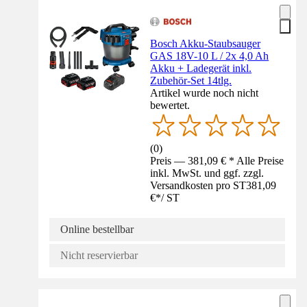
Bosch Akku-Staubsauger
GAS 18V-10 L / 2x 4,0 Ah
Akku + Ladegerät inkl.
Zubehör-Set 14tlg.
Artikel wurde noch nicht
bewertet.
(
0
)
Preis — 381,09 € * Alle Preise
inkl. MwSt. und ggf. zzgl.
Versandkosten pro ST
381,09
€
*
/
ST
Online bestellbar
Nicht reservierbar