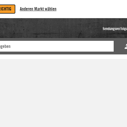
RICHTIG
Anderen Markt wählen
Sendungsverfolg