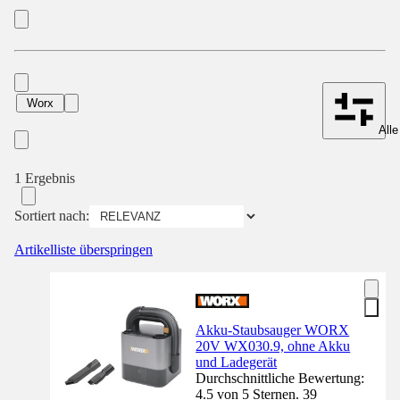
Worx
Alle
1 Ergebnis
Sortiert nach:
Artikelliste überspringen
Akku-Staubsauger WORX
20V WX030.9, ohne Akku
und Ladegerät
Durchschnittliche Bewertung:
4.5 von 5 Sternen. 39