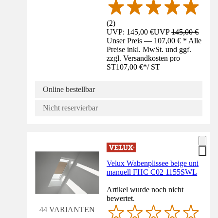
(
2
)
UVP: 145,00 €
UVP
145,00 €
Unser Preis — 107,00 € * Alle
Preise inkl. MwSt. und ggf.
zzgl. Versandkosten pro
ST
107,00 €
*
/
ST
Online bestellbar
Nicht reservierbar
Velux Wabenplissee beige uni
manuell FHC C02 1155SWL
Artikel wurde noch nicht
bewertet.
44 VARIANTEN