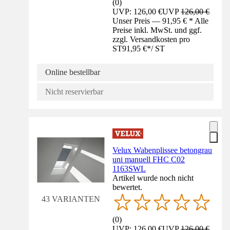
(
0
)
UVP: 126,00 €
UVP
126,00 €
Unser Preis — 91,95 € * Alle
Preise inkl. MwSt. und ggf.
zzgl. Versandkosten pro
ST
91,95 €
*
/
ST
Online bestellbar
Nicht reservierbar
Velux Wabenplissee betongrau
uni manuell FHC C02
1163SWL
Artikel wurde noch nicht
bewertet.
43 VARIANTEN
(
0
)
UVP: 126,00 €
UVP
126,00 €