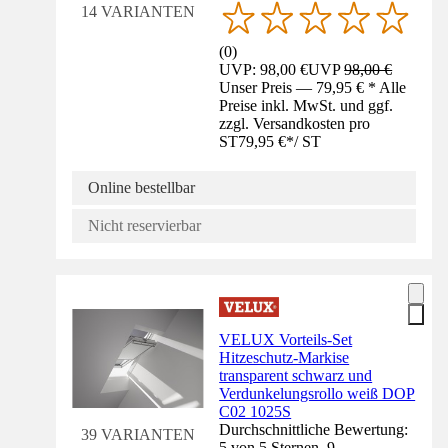
14 VARIANTEN
(
0
)
UVP: 98,00 €
UVP
98,00 €
Unser Preis — 79,95 € * Alle
Preise inkl. MwSt. und ggf.
zzgl. Versandkosten pro
ST
79,95 €
*
/
ST
Online bestellbar
Nicht reservierbar
VELUX Vorteils-Set
Hitzeschutz-Markise
transparent schwarz und
Verdunkelungsrollo weiß DOP
C02 1025S
Durchschnittliche Bewertung:
39 VARIANTEN
5 von 5 Sternen. 9