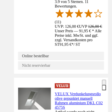
3.9 von 5 Sternen. 11
Bewertungen.
(
11
)
UVP: 126,00 €
UVP
126,00 €
Unser Preis — 91,95 € * Alle
Preise inkl. MwSt. und ggf.
zzgl. Versandkosten pro
ST
91,95 €
*
/
ST
Online bestellbar
Nicht reservierbar
VELUX Verdunkelungsrollo
olive gepunktet manuell
Rahmen aluminium DKL C02
4575S
Artikel wurde noch nicht