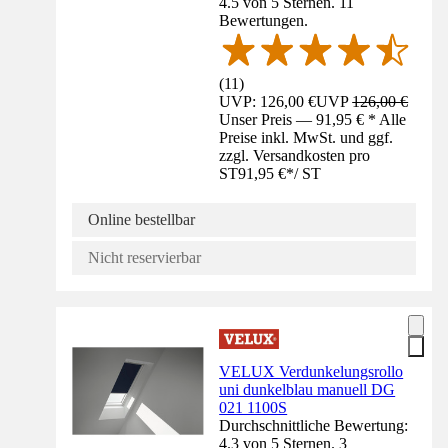
4.5 von 5 Sternen. 11
Bewertungen.
(
11
)
UVP: 126,00 €
UVP
126,00 €
Unser Preis — 91,95 € * Alle
Preise inkl. MwSt. und ggf.
zzgl. Versandkosten pro
ST
91,95 €
*
/
ST
Online bestellbar
Nicht reservierbar
VELUX Verdunkelungsrollo
uni dunkelblau manuell DG
021 1100S
Durchschnittliche Bewertung:
4.3 von 5 Sternen. 3