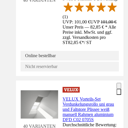
46 VARIANTEN
(
1
)
UVP: 101,00 €
UVP
101,00 €
Unser Preis — 82,85 € * Alle
Preise inkl. MwSt. und ggf.
zzgl. Versandkosten pro
ST
82,85 €
*
/
ST
Online bestellbar
Nicht reservierbar
VELUX Vorteils-Set
Verdunkelungsrollo uni grau
und Faltstore Plissee weiß
manuell Rahmen aluminium
DFD C02 0705S
Durchschnittliche Bewertung:
40 VARIANTEN