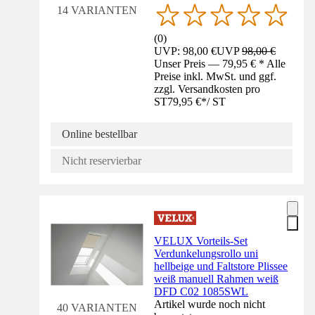
14 VARIANTEN
(
0
)
UVP: 98,00 €
UVP
98,00 €
Unser Preis — 79,95 € * Alle
Preise inkl. MwSt. und ggf.
zzgl. Versandkosten pro
ST
79,95 €
*
/
ST
Online bestellbar
Nicht reservierbar
VELUX Vorteils-Set
Verdunkelungsrollo uni
hellbeige und Faltstore Plissee
weiß manuell Rahmen weiß
DFD C02 1085SWL
Artikel wurde noch nicht
40 VARIANTEN