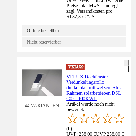
Unser Preis — 82,85 € * Alle
Preise inkl. MwSt. und ggf.
zzgl. Versandkosten pro
ST
82,85 €
*
/
ST
Online bestellbar
Nicht reservierbar
VELUX Dachfenster
Verdunkelungsrollo
dunkelblau mit weißem Alu-
Rahmen solarbetrieben DSL
C02 1100KWL
Artikel wurde noch nicht
44 VARIANTEN
bewertet.
(
0
)
UVP: 258,00 €
UVP
258,00 €