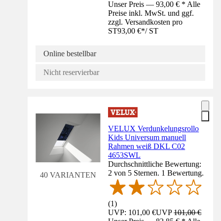
Unser Preis — 93,00 € * Alle
Preise inkl. MwSt. und ggf.
zzgl. Versandkosten pro
ST
93,00 €
*
/
ST
Online bestellbar
Nicht reservierbar
VELUX Verdunkelungsrollo
Kids Universum manuell
Rahmen weiß DKL C02
4653SWL
Durchschnittliche Bewertung:
2 von 5 Sternen. 1 Bewertung.
40 VARIANTEN
(
1
)
UVP: 101,00 €
UVP
101,00 €