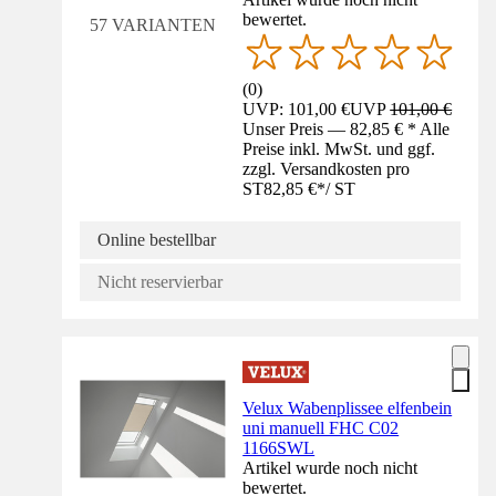
bewertet.
57 VARIANTEN
(
0
)
UVP: 101,00 €
UVP
101,00 €
Unser Preis — 82,85 € * Alle
Preise inkl. MwSt. und ggf.
zzgl. Versandkosten pro
ST
82,85 €
*
/
ST
Online bestellbar
Nicht reservierbar
Velux Wabenplissee elfenbein
uni manuell FHC C02
1166SWL
Artikel wurde noch nicht
bewertet.