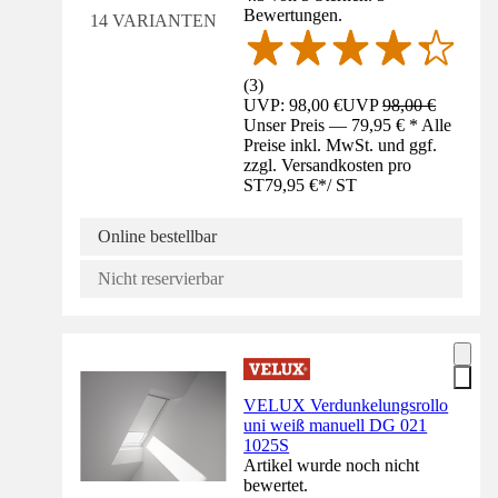
Bewertungen.
14 VARIANTEN
(
3
)
UVP: 98,00 €
UVP
98,00 €
Unser Preis — 79,95 € * Alle
Preise inkl. MwSt. und ggf.
zzgl. Versandkosten pro
ST
79,95 €
*
/
ST
Online bestellbar
Nicht reservierbar
VELUX Verdunkelungsrollo
uni weiß manuell DG 021
1025S
Artikel wurde noch nicht
bewertet.