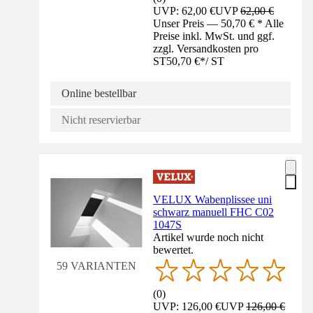
UVP: 62,00 €
UVP
62,00 €
Unser Preis — 50,70 € * Alle
Preise inkl. MwSt. und ggf.
zzgl. Versandkosten pro
ST
50,70 €
*
/
ST
Online bestellbar
Nicht reservierbar
VELUX Wabenplissee uni
schwarz manuell FHC C02
1047S
Artikel wurde noch nicht
bewertet.
59 VARIANTEN
(
0
)
UVP: 126,00 €
UVP
126,00 €