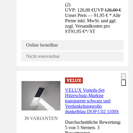
(
2
)
UVP: 126,00 €
UVP
126,00 €
Unser Preis — 91,95 € * Alle
Preise inkl. MwSt. und ggf.
zzgl. Versandkosten pro
ST
91,95 €
*
/
ST
Online bestellbar
Nicht reservierbar
VELUX Vorteils-Set
Hitzeschutz-Markise
transparent schwarz und
Verdunkelungsrollo
dunkelblau DOP C02 1100S
39 VARIANTEN
Durchschnittliche Bewertung:
5 von 5 Sternen. 3
Bewertungen.