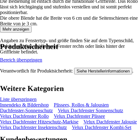
Die Bedienung ist einfach durch die funktionale Griffleiste. Das Rollo
lässt sich leichtgängig und stufenlos verstellen und ist somit perfekt
positionierbar.
Die obere Blende hat die Breite von 6 cm und die Seitenschienen eine
Breite von je 3 cm.
Mehr anzeigen
Angaben zu Fenstertyp- und größe finden Sie auf dem Typenschild,
Produktsicherheit
welches sich bei geöffnetem Fenster rechts oder links hinter der
Griffleiste befindet.
Bereich überspringen
Verantwortlich für Produktsicherheit:
.
Siehe Herstellerinformationen
Weitere Kategorien
Liste überspringen
Innendeko & Bildershop
Plissees, Rollos & Jalousien
Dachfenster-Sonnenschutz
Velux Dachfenster Sonnenschutz
Velux Dachfenster Rollo
Velux Dachfenster Plissee
Velux Dachfenster Hitzeschutz-Markise
Velux Dachfenster Jalousie
Velux Dachfenster Insektenschutz
Velux Dachfenster Kombi-Set
Kundenbewertungen