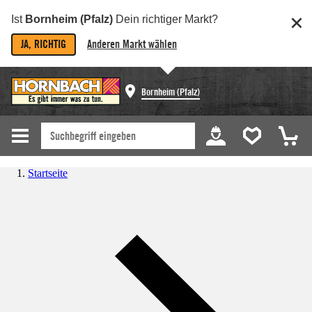
Ist
Bornheim (Pfalz)
Dein richtiger Markt?
JA, RICHTIG
Anderen Markt wählen
Bornheim (Pfalz)
Startseite