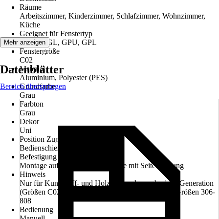
Räume
Arbeitszimmer, Kinderzimmer, Schlafzimmer, Wohnzimmer,
Küche
Geeignet für Fenstertyp
GGU, GGL, GPU, GPL
Mehr anzeigen
Fenstergröße
C02
Datenblätter
Material
Aluminium, Polyester (PES)
Bereich überspringen
Grundfarbe
Grau
Farbton
Grau
Dekor
Uni
Position Zugvorrichtung
Bedienschiene
Befestigung
Montage auf dem Flügel, Montage mit Seitenführung
Hinweis
Nur für Kunststoff- und Holzfenster der vorherigen Generation
(Größen C02-U08), sowie der älteren Holzfenster-Größen 306-
808
Bedienung
Manuell