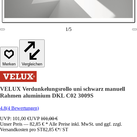
1
/
5
Vergleichen
VELUX Verdunkelungsrollo uni schwarz manuell
Rahmen aluminium DKL C02 3009S
4.8
(4 Bewertungen)
UVP: 101,00 €
UVP
101,00 €
Unser Preis — 82,85 € * Alle Preise inkl. MwSt. und ggf. zzgl.
Versandkosten pro ST
82,85 €
*
/
ST