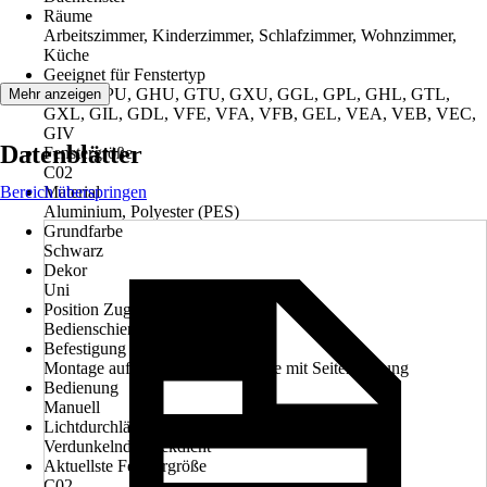
Räume
Arbeitszimmer, Kinderzimmer, Schlafzimmer, Wohnzimmer,
Küche
Geeignet für Fenstertyp
GGU, GPU, GHU, GTU, GXU, GGL, GPL, GHL, GTL,
Mehr anzeigen
GXL, GIL, GDL, VFE, VFA, VFB, GEL, VEA, VEB, VEC,
GIV
Datenblätter
Fenstergröße
C02
Bereich überspringen
Material
Aluminium, Polyester (PES)
Grundfarbe
Schwarz
Dekor
Uni
Position Zugvorrichtung
Bedienschiene
Befestigung
Montage auf dem Flügel, Montage mit Seitenführung
Bedienung
Manuell
Lichtdurchlässigkeit
Verdunkelnd, Blickdicht
Aktuellste Fenstergröße
C02