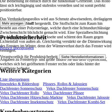
Die Bedienung ist einfach durch die funktionale Griffleiste. Das Rollo
lässt sich leichtgängig und stufenlos verstellen und ist somit perfekt
positionierbar.
Das Verdunkelungsrollos wird aus Schmutz abweisendem, dreilagigem
OEKO-TEX®-Stoff
hergestellt. Die Stoffschicht zum Raum hin
Mehr anzeigen
besteht aus einer Polyesterlage, welche durch eine lichtundurchlässige
Zwischenschicht blickdicht gemacht wird. Eine Spezialbeschichtung
Produktsicherheit
aus Aluminium bildet die Rückseite und schirmt den Raum gegen
Lichteinfall von außen ab. Gleichzeitig verstärkt sie die Dämmwirkung
des Fensters im Winter, denn der Wärmeverlust durch das Fenster wird
Bereich überspringen
verringert.
Verantwortlich für Produktsicherheit:
.
Siehe Herstellerinformationen
Angaben zu Fenstertyp- und größe finden Sie auf dem Typenschild,
welches sich bei geöffnetem Fenster rechts oder links hinter der
Griffleiste befindet.
Weitere Kategorien
Liste überspringen
Innendeko & Bildershop
Plissees, Rollos & Jalousien
Dachfenster-Sonnenschutz
Velux Dachfenster Sonnenschutz
Velux Dachfenster Rollo
Velux Dachfenster Plissee
Velux Dachfenster Hitzeschutz-Markise
Velux Dachfenster Jalousie
Velux Dachfenster Insektenschutz
Velux Dachfenster Kombi-Set
Kundenbewertungen