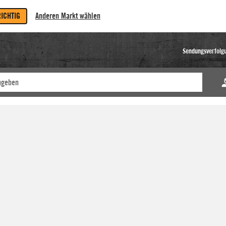
RICHTIG
Anderen Markt wählen
Sendungsverfolg