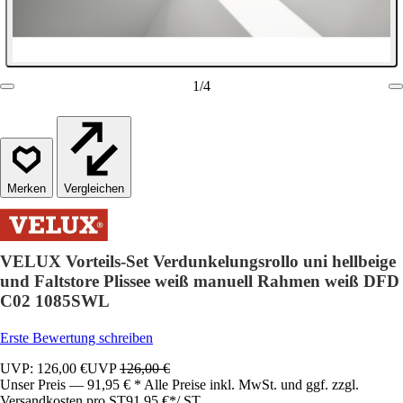
1
/
4
Vergleichen
VELUX Vorteils-Set Verdunkelungsrollo uni hellbeige
und Faltstore Plissee weiß manuell Rahmen weiß DFD
C02 1085SWL
Erste Bewertung schreiben
UVP: 126,00 €
UVP
126,00 €
Unser Preis — 91,95 € * Alle Preise inkl. MwSt. und ggf. zzgl.
Versandkosten pro ST
91,95 €
*
/
ST