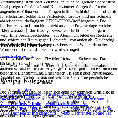
Verdunkelung ist zu jeder Zeit möglich, auch bei grellem Sonnenlicht.
Ideal geeignet für Schlaf- und Kinderzimmer. Sorgen Sie für ein
angenehmes Klima vor allen Dingen in ihren Schlafräumen und somit
für erholsamen Schlaf. Das Verdunkelungsrollos wird aus Schmutz
abweisendem, dreilagigem OEKO-TEX®-Stoff hergestellt. Die
Stoffschicht zum Raum hin besteht aus einer Polyesterlage, welche
durch eine lichtundurchlässige Zwischenschicht blickdicht gemacht
Mehr anzeigen
wird. Eine Spezialbeschichtung aus Aluminium bildet die Rückseite
und schirmt den Raum gegen Lichteinfall von außen ab. Gleichzeitig
Produktsicherheit
verstärkt sie die Dämmwirkung des Fensters im Winter, denn der
Wärmeverlust durch das Fenster wird verringert.
Bereich überspringen
VELUX Faltstore Plissee: Flexibler Licht- und Sichtschutz. Das
blickdichte Gewebe bietet zum einen exzellenten Sonnenschutz, zum
Verantwortlich für Produktsicherheit:
.
Siehe Herstellerinformationen
anderen schützt es Sie vor neugierigen Blicken gibt Ihren Räumen eine
besondere Lichtstimmung. Entscheiden Sie selbst über Privatsphäre,
Ausblick und Lichtintensität und schaffen Sie so Ihre persönliche
Weitere Kategorien
Atmopsphäre zum Wohlfühlen.
Liste überspringen
Die Verdunkelungsrollos lassen sich dank der schmalen Griffleiste in
Innendeko & Bildershop
Plissees, Rollos & Jalousien
jede beliebige Position verstellen. Sie laufen in schmalen, seitlichen
Dachfenster-Sonnenschutz
Velux Dachfenster Sonnenschutz
Führungsschienen und sind so stufenlos positionierbar. Werden sie
Velux Dachfenster Rollo
Velux Dachfenster Plissee
nicht gebraucht, verschwinden sie in einem schlanken Alugehäuse
Velux Dachfenster Hitzeschutz-Markise
Velux Dachfenster Jalousie
oben am Fenster. Eine kindersichere Bedienung der Rollos wird dank
Velux Dachfenster Insektenschutz
Velux Dachfenster Kombi-Set
des schnurlosen Designs gewährleistet.