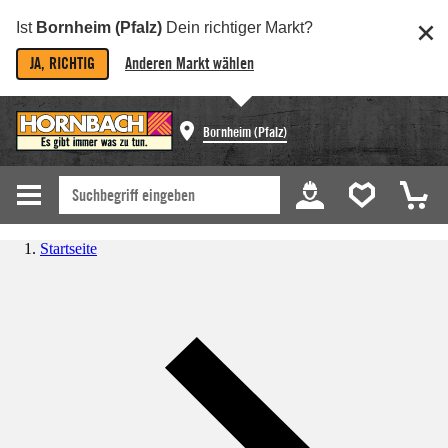
Ist
Bornheim (Pfalz)
Dein richtiger Markt?
JA, RICHTIG
Anderen Markt wählen
Bornheim (Pfalz)
Startseite