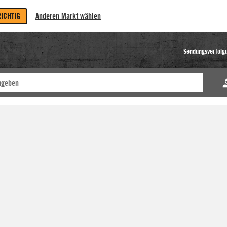
RICHTIG
Anderen Markt wählen
Sendungsverfolg