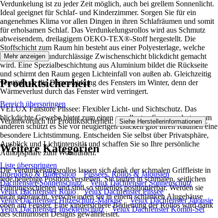
Verdunkelung ist zu jeder Zeit möglich, auch bei grellem Sonnenlicht.
Ideal geeignet für Schlaf- und Kinderzimmer. Sorgen Sie für ein
angenehmes Klima vor allen Dingen in ihren Schlafräumen und somit
für erholsamen Schlaf. Das Verdunkelungsrollos wird aus Schmutz
abweisendem, dreilagigem OEKO-TEX®-Stoff hergestellt. Die
Stoffschicht zum Raum hin besteht aus einer Polyesterlage, welche
durch eine lichtundurchlässige Zwischenschicht blickdicht gemacht
Mehr anzeigen
wird. Eine Spezialbeschichtung aus Aluminium bildet die Rückseite
und schirmt den Raum gegen Lichteinfall von außen ab. Gleichzeitig
Produktsicherheit
verstärkt sie die Dämmwirkung des Fensters im Winter, denn der
Wärmeverlust durch das Fenster wird verringert.
Bereich überspringen
VELUX Faltstore Plissee: Flexibler Licht- und Sichtschutz. Das
blickdichte Gewebe bietet zum einen exzellenten Sonnenschutz, zum
Verantwortlich für Produktsicherheit:
.
Siehe Herstellerinformationen
anderen schützt es Sie vor neugierigen Blicken gibt Ihren Räumen eine
besondere Lichtstimmung. Entscheiden Sie selbst über Privatsphäre,
Ausblick und Lichtintensität und schaffen Sie so Ihre persönliche
Weitere Kategorien
Atmopsphäre zum Wohlfühlen.
Liste überspringen
Die Verdunkelungsrollos lassen sich dank der schmalen Griffleiste in
Innendeko & Bildershop
Plissees, Rollos & Jalousien
jede beliebige Position verstellen. Sie laufen in schmalen, seitlichen
Dachfenster-Sonnenschutz
Velux Dachfenster Sonnenschutz
Führungsschienen und sind so stufenlos positionierbar. Werden sie
Velux Dachfenster Rollo
Velux Dachfenster Plissee
nicht gebraucht, verschwinden sie in einem schlanken Alugehäuse
Velux Dachfenster Hitzeschutz-Markise
Velux Dachfenster Jalousie
oben am Fenster. Eine kindersichere Bedienung der Rollos wird dank
Velux Dachfenster Insektenschutz
Velux Dachfenster Kombi-Set
des schnurlosen Designs gewährleistet.