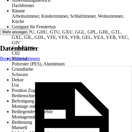
Anwendungsbereich
Dachfenster
Räume
Arbeitszimmer, Kinderzimmer, Schlafzimmer, Wohnzimmer,
Küche
Geeignet für Fenstertyp
GGU, GPU, GHU, GTU, GXU, GGL, GPL, GHL, GTL,
Mehr anzeigen
GXL, GIL, GDL, VFE, VFA, VFB, GEL, VEA, VEB, VEC,
GIV
Datenblätter
Fenstergröße
C02
Bereich überspringen
Material
Polyester (PES), Aluminium
Grundfarbe
Schwarz
Dekor
Uni
Position Zugvorrichtung
Bedienschiene
Befestigung
Montage mit Seitenführung
Beiliegendes Zubehör
Montagematerial
Bedienung
Manuell