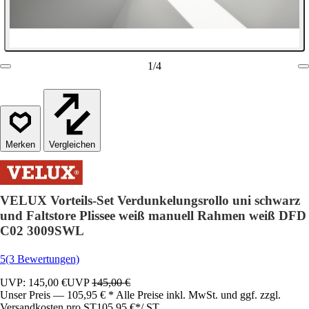
1
/
4
Vergleichen
VELUX Vorteils-Set Verdunkelungsrollo uni schwarz
und Faltstore Plissee weiß manuell Rahmen weiß DFD
C02 3009SWL
5
(3 Bewertungen)
UVP: 145,00 €
UVP
145,00 €
Unser Preis — 105,95 € * Alle Preise inkl. MwSt. und ggf. zzgl.
Versandkosten pro ST
105,95 €
*
/
ST