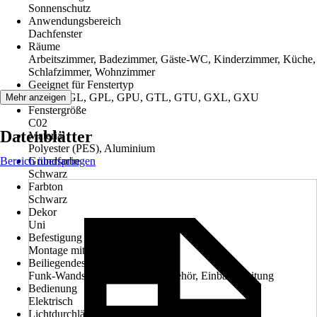
Sonnenschutz
Anwendungsbereich
Dachfenster
Räume
Arbeitszimmer, Badezimmer, Gäste-WC, Kinderzimmer, Küche,
Schlafzimmer, Wohnzimmer
Geeignet für Fenstertyp
GGU, GGL, GPL, GPU, GTL, GTU, GXL, GXU
Mehr anzeigen
Fenstergröße
C02
Datenblätter
Material
Polyester (PES), Aluminium
Bereich überspringen
Grundfarbe
Schwarz
Farbton
Schwarz
Dekor
Uni
Befestigung
Montage mit Seitenführung
Beiliegendes Zubehör
Funk-Wandschalter, Montagezubehör, Einbauanleitung
Bedienung
Elektrisch
Lichtdurchlässigkeit