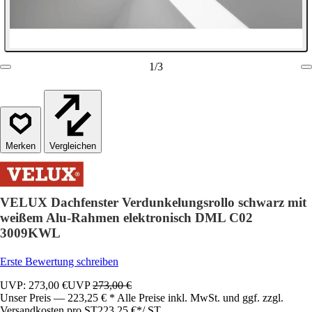
1
/
3
Vergleichen
VELUX Dachfenster Verdunkelungsrollo schwarz mit
weißem Alu-Rahmen elektronisch DML C02
3009KWL
Erste Bewertung schreiben
UVP: 273,00 €
UVP
273,00 €
Unser Preis — 223,25 € * Alle Preise inkl. MwSt. und ggf. zzgl.
Versandkosten pro ST
223,25 €
*
/
ST