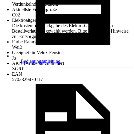
Verdunkelnd, Blickdicht
Aktuellste Fenstergröße
C02
Elektroaltgerät-Rücknahme
Die kostenlose Rückgabe des Elektro-Geräts kann im
Bestellverlauf ausgewählt werden. Bitte beachte die Hinweise
zur Entsorgung.
Farbe Rahmen
Weiß
Geeignet für Velux Fenster
Ja
Bedienungsanleitung
AKN (Artikelkurznummer)
ZG6T
EAN
5702329470117