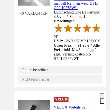
manuell Rahmen weiß DFD
C02 1025SWL
Durchschnittliche Bewertung:
40 VARIANTEN
4.8 von 5 Sternen. 4
Bewertungen.
(
4
)
UVP: 126,00 €
UVP
126,00 €
Unser Preis — 91,95 € * Alle
Preise inkl. MwSt. und ggf.
zzgl. Versandkosten pro
ST
91,95 €
*
/
ST
Online bestellbar
Nicht reservierbar
VELUX Vorteils-Set