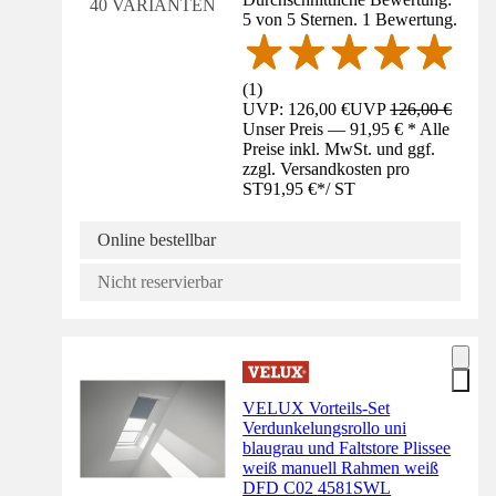
40 VARIANTEN
5 von 5 Sternen. 1 Bewertung.
(
1
)
UVP: 126,00 €
UVP
126,00 €
Unser Preis — 91,95 € * Alle
Preise inkl. MwSt. und ggf.
zzgl. Versandkosten pro
ST
91,95 €
*
/
ST
Online bestellbar
Nicht reservierbar
VELUX Vorteils-Set
Verdunkelungsrollo uni
blaugrau und Faltstore Plissee
weiß manuell Rahmen weiß
DFD C02 4581SWL