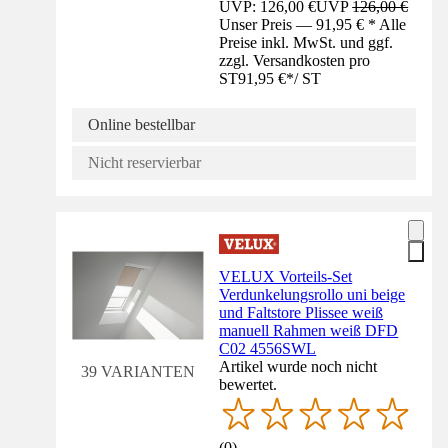
UVP: 126,00 €
UVP
126,00 €
Unser Preis — 91,95 € * Alle
Preise inkl. MwSt. und ggf.
zzgl. Versandkosten pro
ST
91,95 €
*
/
ST
Online bestellbar
Nicht reservierbar
VELUX Vorteils-Set
Verdunkelungsrollo uni beige
und Faltstore Plissee weiß
manuell Rahmen weiß DFD
C02 4556SWL
Artikel wurde noch nicht
39 VARIANTEN
bewertet.
(
0
)