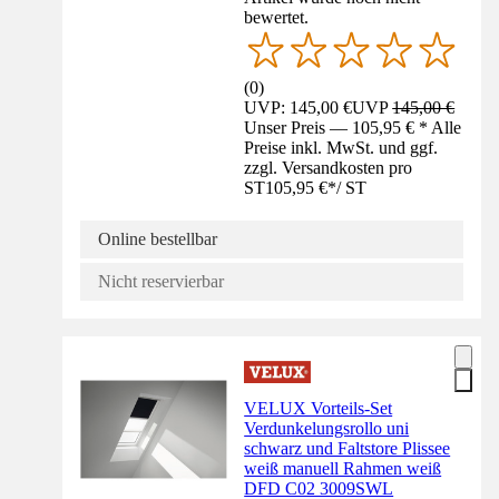
bewertet.
(
0
)
UVP: 145,00 €
UVP
145,00 €
Unser Preis — 105,95 € * Alle
Preise inkl. MwSt. und ggf.
zzgl. Versandkosten pro
ST
105,95 €
*
/
ST
Online bestellbar
Nicht reservierbar
VELUX Vorteils-Set
Verdunkelungsrollo uni
schwarz und Faltstore Plissee
weiß manuell Rahmen weiß
DFD C02 3009SWL