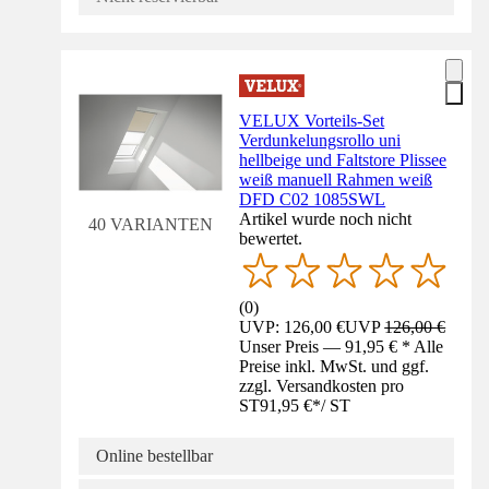
VELUX Vorteils-Set
Verdunkelungsrollo uni
hellbeige und Faltstore Plissee
weiß manuell Rahmen weiß
DFD C02 1085SWL
Artikel wurde noch nicht
40 VARIANTEN
bewertet.
(
0
)
UVP: 126,00 €
UVP
126,00 €
Unser Preis — 91,95 € * Alle
Preise inkl. MwSt. und ggf.
zzgl. Versandkosten pro
ST
91,95 €
*
/
ST
Online bestellbar