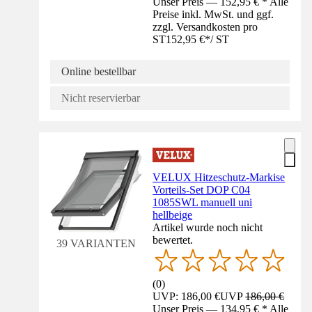
Unser Preis — 152,95 € * Alle
Preise inkl. MwSt. und ggf.
zzgl. Versandkosten pro
ST
152,95 €
*
/
ST
Online bestellbar
Nicht reservierbar
VELUX Hitzeschutz-Markise
Vorteils-Set DOP C04
1085SWL manuell uni
hellbeige
Artikel wurde noch nicht
bewertet.
39 VARIANTEN
(
0
)
UVP: 186,00 €
UVP
186,00 €
Unser Preis — 134,95 € * Alle