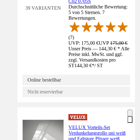
C02 0705S
Durchschnittliche Bewertung:
39 VARIANTEN
5 von 5 Sternen. 7
Bewertungen.
(
7
)
UVP: 175,00 €
UVP
175,00 €
Unser Preis — 144,30 € * Alle
Preise inkl. MwSt. und ggf.
zzgl. Versandkosten pro
ST
144,30 €
*
/
ST
Online bestellbar
Nicht reservierbar
VELUX Vorteils-Set
Verdunkelungsrollo uni weiß
und Faltstore Plissee weiß