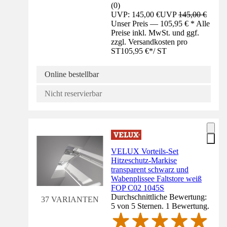
(
0
)
UVP: 145,00 €
UVP
145,00 €
Unser Preis — 105,95 € * Alle
Preise inkl. MwSt. und ggf.
zzgl. Versandkosten pro
ST
105,95 €
*
/
ST
Online bestellbar
Nicht reservierbar
VELUX Vorteils-Set
Hitzeschutz-Markise
transparent schwarz und
Wabenplissee Faltstore weiß
FOP C02 1045S
Durchschnittliche Bewertung:
37 VARIANTEN
5 von 5 Sternen. 1 Bewertung.