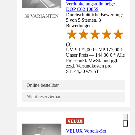
Verdunkelungsrollo beige
DOP C02 1085S
Durchschnittliche Bewertung:
39 VARIANTEN
5 von 5 Sternen. 3
Bewertungen.
(
3
)
UVP: 175,00 €
UVP
175,00 €
Unser Preis — 144,30 € * Alle
Preise inkl. MwSt. und ggf.
zzgl. Versandkosten pro
ST
144,30 €
*
/
ST
Online bestellbar
Nicht reservierbar
VELUX Vorteils-Set