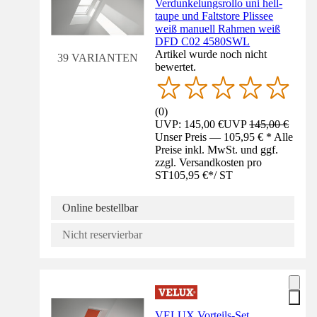
Verdunkelungsrollo uni hell-
taupe und Faltstore Plissee
weiß manuell Rahmen weiß
DFD C02 4580SWL
Artikel wurde noch nicht
39 VARIANTEN
bewertet.
(
0
)
UVP: 145,00 €
UVP
145,00 €
Unser Preis — 105,95 € * Alle
Preise inkl. MwSt. und ggf.
zzgl. Versandkosten pro
ST
105,95 €
*
/
ST
Online bestellbar
Nicht reservierbar
VELUX Vorteils-Set