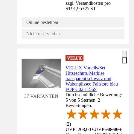
zzgl. Versandkosten pro
ST
91,95 €
*
/
ST
Online bestellbar
Nicht reservierbar
VELUX Vorteils-Set
Hitzeschutz-Markise
transparent schwarz und
Wabenplissee Faltstore blau
FOP C02 1156S
Durchschnittliche Bewertung:
37 VARIANTEN
5 von 5 Sternen. 2
Bewertungen.
(
2
)
UVP: 208,00 €
UVP
208,00 €