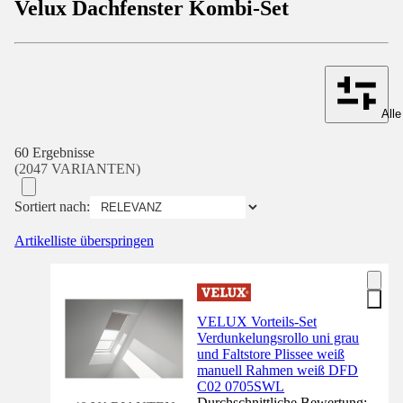
Velux Dachfenster Kombi-Set
Alle
60 Ergebnisse
(2047 VARIANTEN)
Sortiert nach:
Artikelliste überspringen
VELUX Vorteils-Set
Verdunkelungsrollo uni grau
und Faltstore Plissee weiß
manuell Rahmen weiß DFD
C02 0705SWL
Durchschnittliche Bewertung: