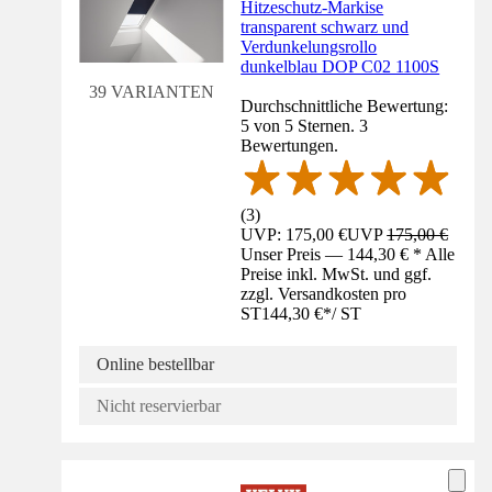
Hitzeschutz-Markise
transparent schwarz und
Verdunkelungsrollo
dunkelblau DOP C02 1100S
39 VARIANTEN
Durchschnittliche Bewertung:
5 von 5 Sternen. 3
Bewertungen.
(
3
)
UVP: 175,00 €
UVP
175,00 €
Unser Preis — 144,30 € * Alle
Preise inkl. MwSt. und ggf.
zzgl. Versandkosten pro
ST
144,30 €
*
/
ST
Online bestellbar
Nicht reservierbar