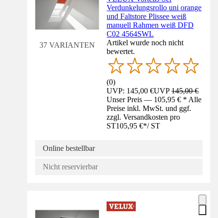
Verdunkelungsrollo uni orange
und Faltstore Plissee weiß
manuell Rahmen weiß DFD
C02 4564SWL
Artikel wurde noch nicht
37 VARIANTEN
bewertet.
(
0
)
UVP: 145,00 €
UVP
145,00 €
Unser Preis — 105,95 € * Alle
Preise inkl. MwSt. und ggf.
zzgl. Versandkosten pro
ST
105,95 €
*
/
ST
Online bestellbar
Nicht reservierbar