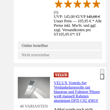
(
1
)
UVP: 145,00 €
UVP
145,00 €
Unser Preis — 105,95 € * Alle
Preise inkl. MwSt. und ggf.
zzgl. Versandkosten pro
ST
105,95 €
*
/
ST
Online bestellbar
Nicht reservierbar
VELUX Vorteils-Set
Verdunkelungsrollo uni
blaugrau und Faltstore Plissee
weiß manuell Rahmen
aluminium DFD C02 4581S
40 VARIANTEN
Artikel wurde noch nicht