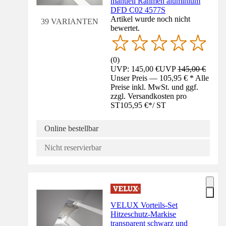
manuell Rahmen aluminium
DFD C02 4577S
Artikel wurde noch nicht
39 VARIANTEN
bewertet.
(
0
)
UVP: 145,00 €
UVP
145,00 €
Unser Preis — 105,95 € * Alle
Preise inkl. MwSt. und ggf.
zzgl. Versandkosten pro
ST
105,95 €
*
/
ST
Online bestellbar
Nicht reservierbar
VELUX Vorteils-Set
Hitzeschutz-Markise
transparent schwarz und