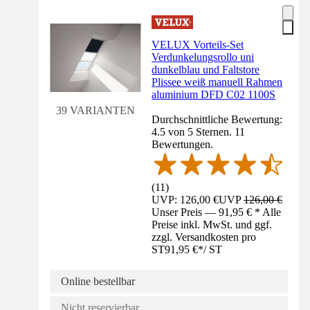
VELUX Vorteils-Set
Verdunkelungsrollo uni
dunkelblau und Faltstore
Plissee weiß manuell Rahmen
aluminium DFD C02 1100S
39 VARIANTEN
Durchschnittliche Bewertung:
4.5 von 5 Sternen. 11
Bewertungen.
(
11
)
UVP: 126,00 €
UVP
126,00 €
Unser Preis — 91,95 € * Alle
Preise inkl. MwSt. und ggf.
zzgl. Versandkosten pro
ST
91,95 €
*
/
ST
Online bestellbar
Nicht reservierbar