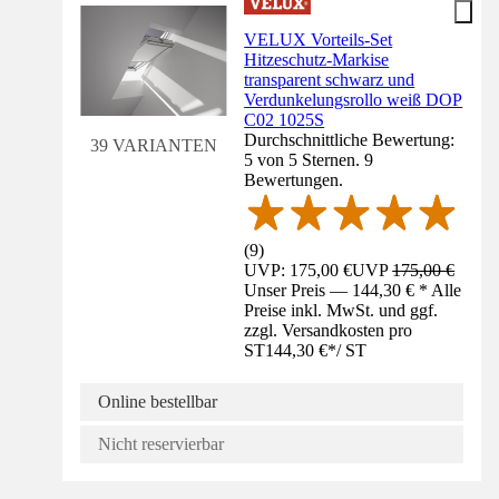
VELUX Vorteils-Set
Hitzeschutz-Markise
transparent schwarz und
Verdunkelungsrollo weiß DOP
C02 1025S
Durchschnittliche Bewertung:
39 VARIANTEN
5 von 5 Sternen. 9
Bewertungen.
(
9
)
UVP: 175,00 €
UVP
175,00 €
Unser Preis — 144,30 € * Alle
Preise inkl. MwSt. und ggf.
zzgl. Versandkosten pro
ST
144,30 €
*
/
ST
Online bestellbar
Nicht reservierbar