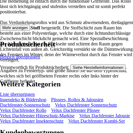
Die Bedienung ist einfach durch die funktionale Griffleiste. Das Rollo
lässt sich leichtgängig und stufenlos verstellen und ist somit perfekt
positionierbar.
Das Verdunkelungsrollos wird aus Schmutz abweisendem, dreilagigem
OEKO-TEX®-Stoff
hergestellt. Die Stoffschicht zum Raum hin
Mehr anzeigen
besteht aus einer Polyesterlage, welche durch eine lichtundurchlässige
Zwischenschicht blickdicht gemacht wird. Eine Spezialbeschichtung
Produktsicherheit
aus Aluminium bildet die Rückseite und schirmt den Raum gegen
Lichteinfall von außen ab. Gleichzeitig verstärkt sie die Dämmwirkung
des Fensters im Winter, denn der Wärmeverlust durch das Fenster wird
Bereich überspringen
verringert.
Verantwortlich für Produktsicherheit:
.
Siehe Herstellerinformationen
Angaben zu Fenstertyp- und größe finden Sie auf dem Typenschild,
welches sich bei geöffnetem Fenster rechts oder links hinter der
Griffleiste befindet.
Weitere Kategorien
Liste überspringen
Innendeko & Bildershop
Plissees, Rollos & Jalousien
Dachfenster-Sonnenschutz
Velux Dachfenster Sonnenschutz
Velux Dachfenster Rollo
Velux Dachfenster Plissee
Velux Dachfenster Hitzeschutz-Markise
Velux Dachfenster Jalousie
Velux Dachfenster Insektenschutz
Velux Dachfenster Kombi-Set
Kundenbewertungen