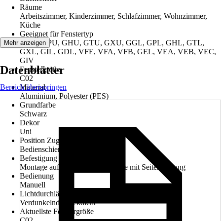
Räume
Arbeitszimmer, Kinderzimmer, Schlafzimmer, Wohnzimmer,
Küche
Geeignet für Fenstertyp
GGU, GPU, GHU, GTU, GXU, GGL, GPL, GHL, GTL,
Mehr anzeigen
GXL, GIL, GDL, VFE, VFA, VFB, GEL, VEA, VEB, VEC,
GIV
Datenblätter
Fenstergröße
C02
Bereich überspringen
Material
Aluminium, Polyester (PES)
Grundfarbe
Schwarz
Dekor
Uni
Position Zugvorrichtung
Bedienschiene
Befestigung
Montage auf dem Flügel, Montage mit Seitenführung
Bedienung
Manuell
Lichtdurchlässigkeit
Verdunkelnd, Blickdicht
Aktuellste Fenstergröße
C02