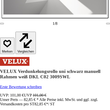
1
/
8
Vergleichen
VELUX Verdunkelungsrollo uni schwarz manuell
Rahmen weiß DKL C02 3009SWL
Erste Bewertung schreiben
UVP: 101,00 €
UVP
101,00 €
Unser Preis — 82,85 € * Alle Preise inkl. MwSt. und ggf. zzgl.
Versandkosten pro ST
82,85 €
*
/
ST