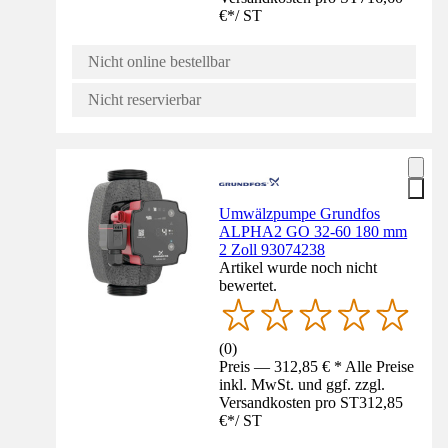
€
*
/
ST
Nicht online bestellbar
Nicht reservierbar
Umwälzpumpe Grundfos
ALPHA2 GO 32-60 180 mm
2 Zoll 93074238
Artikel wurde noch nicht
bewertet.
(
0
)
Preis — 312,85 € * Alle Preise
inkl. MwSt. und ggf. zzgl.
Versandkosten pro ST
312,85
€
*
/
ST