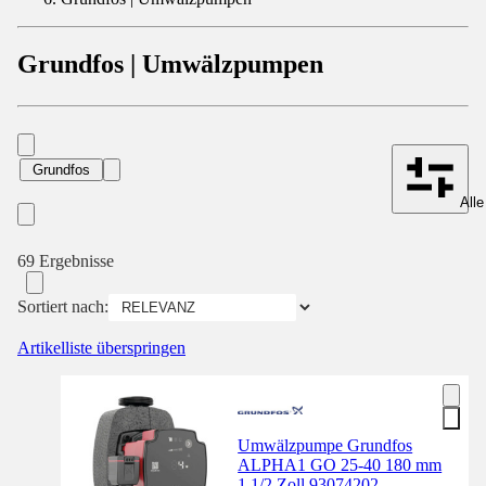
Grundfos | Umwälzpumpen
Grundfos
Alle
69 Ergebnisse
Sortiert nach:
Artikelliste überspringen
Umwälzpumpe Grundfos
ALPHA1 GO 25-40 180 mm
1 1/2 Zoll 93074202