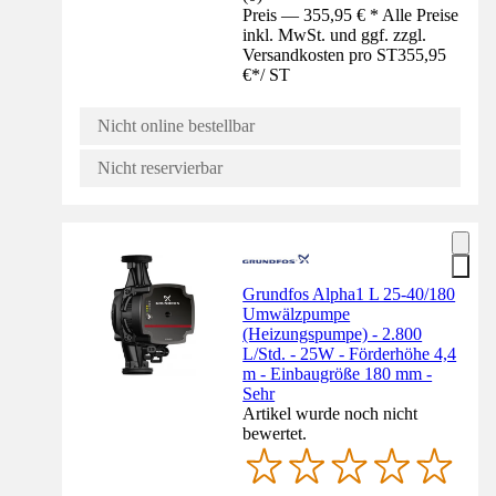
Preis — 355,95 € * Alle Preise
inkl. MwSt. und ggf. zzgl.
Versandkosten pro ST
355,95
€
*
/
ST
Nicht online bestellbar
Nicht reservierbar
Grundfos Alpha1 L 25-40/180
Umwälzpumpe
(Heizungspumpe) - 2.800
L/Std. - 25W - Förderhöhe 4,4
m - Einbaugröße 180 mm -
Sehr
Artikel wurde noch nicht
bewertet.