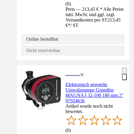
(
0
)
Preis — 213,45 € * Alle Preise
inkl. MwSt. und ggf. zzgl.
Versandkosten pro ST
213,45
€
*
/
ST
Online bestellbar
Nicht reservierbar
Elektronisch geregelte
Umwälzpumpe Grundfos
MAGNA3 32-100 180 mm 2"
97924636
Artikel wurde noch nicht
bewertet.
(
0
)