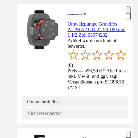
Umwälzpumpe Grundfos
ALPHA2 GO 25-90 180 mm
1 1/2 Zoll 93074232
Artikel wurde noch nicht
bewertet.
(
0
)
Preis — 396,50 € * Alle Preise
inkl. MwSt. und ggf. zzgl.
Versandkosten pro ST
396,50
€
*
/
ST
Online bestellbar
Nicht reservierbar