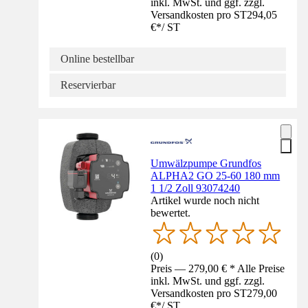
inkl. MwSt. und ggf. zzgl.
Versandkosten pro ST
294,05
€
*
/
ST
Online bestellbar
Reservierbar
Umwälzpumpe Grundfos
ALPHA2 GO 25-60 180 mm
1 1/2 Zoll 93074240
Artikel wurde noch nicht
bewertet.
(
0
)
Preis — 279,00 € * Alle Preise
inkl. MwSt. und ggf. zzgl.
Versandkosten pro ST
279,00
€
*
/
ST