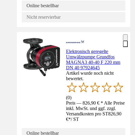
Online bestellbar
Nicht reservierbar
Elektronisch geregelte
Umwälzpumpe Grundfos
MAGNA3 40-40 F 220 mm
DN 40 97924645
Artikel wurde noch nicht
bewertet.
(
0
)
Preis — 826,90 € * Alle Preise
inkl. MwSt. und ggf. zzgl.
Versandkosten pro ST
826,90
€
*
/
ST
Online bestellbar