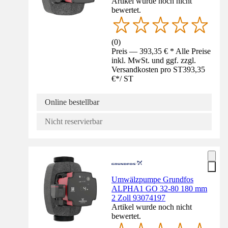
Artikel wurde noch nicht
bewertet.
(
0
)
Preis — 393,35 € * Alle Preise
inkl. MwSt. und ggf. zzgl.
Versandkosten pro ST
393,35
€
*
/
ST
Online bestellbar
Nicht reservierbar
Umwälzpumpe Grundfos
ALPHA1 GO 32-80 180 mm
2 Zoll 93074197
Artikel wurde noch nicht
bewertet.