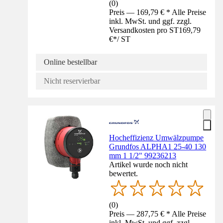
(
0
)
Preis — 169,79 € * Alle Preise
inkl. MwSt. und ggf. zzgl.
Versandkosten pro ST
169,79
€
*
/
ST
Online bestellbar
Nicht reservierbar
Hocheffizienz Umwälzpumpe
Grundfos ALPHA1 25-40 130
mm 1 1/2" 99236213
Artikel wurde noch nicht
bewertet.
(
0
)
Preis — 287,75 € * Alle Preise
inkl. MwSt. und ggf. zzgl.