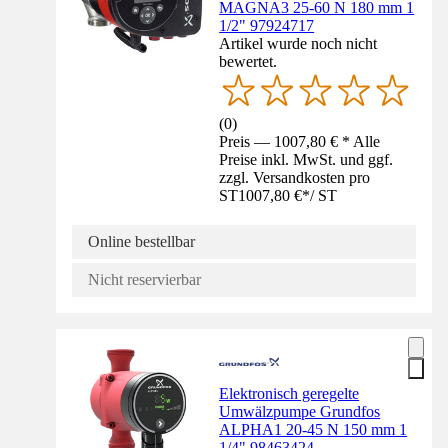
MAGNA3 25-60 N 180 mm 1
1/2" 97924717
Artikel wurde noch nicht
bewertet.
(
0
)
Preis — 1007,80 € * Alle
Preise inkl. MwSt. und ggf.
zzgl. Versandkosten pro
ST
1007,80 €
*
/
ST
Online bestellbar
Nicht reservierbar
Elektronisch geregelte
Umwälzpumpe Grundfos
ALPHA1 20-45 N 150 mm 1
1/4" 98463424