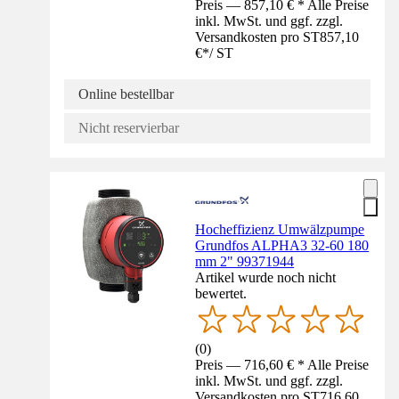
Preis — 857,10 € * Alle Preise
inkl. MwSt. und ggf. zzgl.
Versandkosten pro ST
857,10
€
*
/
ST
Online bestellbar
Nicht reservierbar
Hocheffizienz Umwälzpumpe
Grundfos ALPHA3 32-60 180
mm 2" 99371944
Artikel wurde noch nicht
bewertet.
(
0
)
Preis — 716,60 € * Alle Preise
inkl. MwSt. und ggf. zzgl.
Versandkosten pro ST
716,60