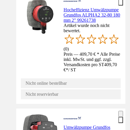
Hocheffizienz Umwälzpumpe
Grundfos ALPHA2 32-80 180
mm 2" 99261738
Artikel wurde noch nicht
bewertet.
(
0
)
Preis — 409,70 € * Alle Preise
inkl. MwSt. und ggf. zzgl.
Versandkosten pro ST
409,70
€
*
/
ST
Nicht online bestellbar
Nicht reservierbar
Umwälzpumpe Grundfos