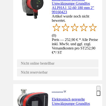
Umwälzpumpe Grundfos
ALPHA1 32-60 180 mm 2"
99160423
Artikel wurde noch nicht
bewertet.
(
0
)
Preis — 252,90 € * Alle Preise
inkl. MwSt. und ggf. zzgl.
Versandkosten pro ST
252,90
€
*
/
ST
Nicht online bestellbar
Nicht reservierbar
Elektronisch geregelte
Umwälzpumpe Grundfos