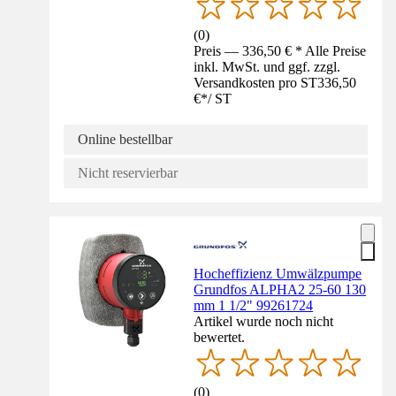
(
0
)
Preis — 336,50 € * Alle Preise
inkl. MwSt. und ggf. zzgl.
Versandkosten pro ST
336,50
€
*
/
ST
Online bestellbar
Nicht reservierbar
Hocheffizienz Umwälzpumpe
Grundfos ALPHA2 25-60 130
mm 1 1/2" 99261724
Artikel wurde noch nicht
bewertet.
(
0
)