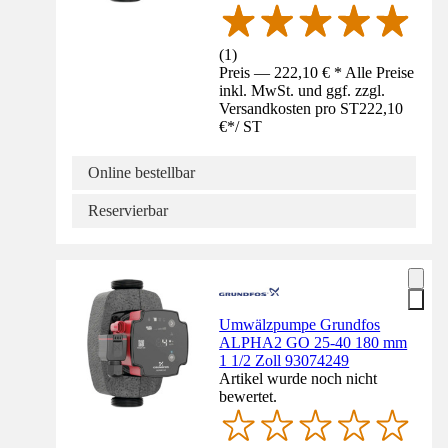
(
1
)
Preis — 222,10 € * Alle Preise
inkl. MwSt. und ggf. zzgl.
Versandkosten pro ST
222,10
€
*
/
ST
Online bestellbar
Reservierbar
Umwälzpumpe Grundfos
ALPHA2 GO 25-40 180 mm
1 1/2 Zoll 93074249
Artikel wurde noch nicht
bewertet.