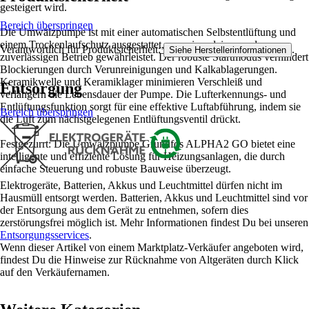
gesteigert wird.
Bereich überspringen
Die Umwälzpumpe ist mit einer automatischen Selbstentlüftung und
einem Trockenlaufschutz ausgestattet, was einen leisen und
Verantwortlich für Produktsicherheit:
.
Siehe Herstellerinformationen
zuverlässigen Betrieb gewährleistet. Der robuste Startmodus verhindert
Blockierungen durch Verunreinigungen und Kalkablagerungen.
Keramikwelle und Keramiklager minimieren Verschleiß und
Entsorgung
verlängern die Lebensdauer der Pumpe. Die Lufterkennungs- und
Entlüftungsfunktion sorgt für eine effektive Luftabführung, indem sie
Bereich überspringen
die Luft zum nächstgelegenen Entlüftungsventil drückt.
Festgezurrt: Die Umwälzpumpe Grundfos ALPHA2 GO bietet eine
intelligente und effiziente Lösung für Heizungsanlagen, die durch
einfache Steuerung und robuste Bauweise überzeugt.
Elektrogeräte, Batterien, Akkus und Leuchtmittel dürfen nicht im
Hausmüll entsorgt werden. Batterien, Akkus und Leuchtmittel sind vor
der Entsorgung aus dem Gerät zu entnehmen, sofern dies
zerstörungsfrei möglich ist. Mehr Informationen findest Du bei unseren
Entsorgungsservices
.
Wenn dieser Artikel von einem Marktplatz-Verkäufer angeboten wird,
findest Du die Hinweise zur Rücknahme von Altgeräten durch Klick
auf den Verkäufernamen.