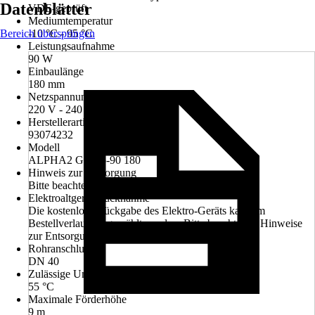
Datenblätter
VDE-geprüft
Mediumtemperatur
Bereich überspringen
-10 °C - 95 °C
Leistungsaufnahme
90 W
Einbaulänge
180 mm
Netzspannung
220 V - 240 V
Herstellerartikelnummer
93074232
Modell
ALPHA2 GO 25-90 180
Hinweis zur Entsorgung
Bitte beachte die Hinweise zur Entsorgung
Elektroaltgerät-Rücknahme
Die kostenlose Rückgabe des Elektro-Geräts kann im
Bestellverlauf ausgewählt werden. Bitte beachte die Hinweise
zur Entsorgung.
Rohranschluss
DN 40
Zulässige Umgebungstemperatur
55 °C
Maximale Förderhöhe
9 m