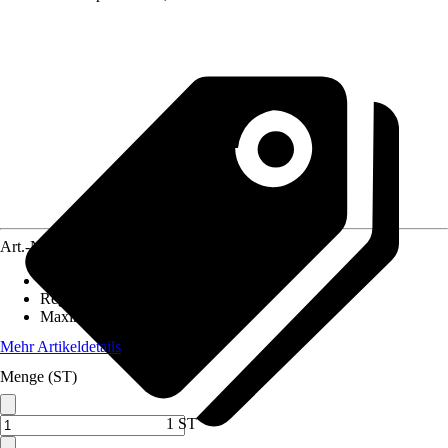
Art.-Nr.
12572207
Einbaulänge
:
180 mm
Regelung
:
Elektronisch
Maximale Förderhöhe
:
9 m
Mehr Artikeldetails
Menge (ST)
1 ST