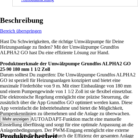
Beschreibung
Bereich überspringen
Hast Du Schwierigkeiten, die richtige Umwälzpumpe für Deine
Heizungsanlage zu finden? Mit der Umwälzpumpe Grundfos
ALPHA2 GO hast Du eine effiziente Lösung zur Hand.
Produktmerkmale der Umwälzpumpe Grundfos ALPHA2 GO
25-90 180 mm 1 1/2 Zoll
Darum solltest Du zugreifen: Die Umwälzpumpe Grundfos ALPHA2
GO ist speziell für Heizungsanlagen konzipiert und bietet eine
maximale Förderhöhe von 9 m. Mit einer Einbaulänge von 180 mm
und einem Pumpengewinde von 1 1/2 Zoll ist sie flexibel einsetzbar.
Die elektronische Regelung ermöglicht eine präzise Steuerung, die
zusätzlich über die App Grundfos GO optimiert werden kann. Diese
App vereinfacht die Inbetriebnahme und bietet die Möglichkeit,
Pumpenkennlinien zu übernehmen und die Anlage zu überwachen.
Die intelligente AUTOADAPT-Funktion macht eine manuelle
Mehr anzeigen
Einstellung überflüssig und sorgt für eine optimale Anpassung an die
Anlagenbedingungen. Der PWM-Eingang ermöglicht eine externe
Produktsicherheit
Steuerung der Drehzahl, wodurch die Effizienz der gesamten Anlage