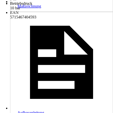
Betriebsdruck
Maßzeichnung
10 bar
EAN
5715467404593
Aufbauanleitung