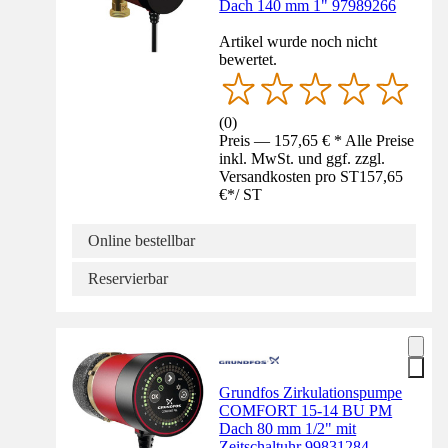
Dach 140 mm 1" 97989266
Artikel wurde noch nicht
bewertet.
(
0
)
Preis — 157,65 € * Alle Preise
inkl. MwSt. und ggf. zzgl.
Versandkosten pro ST
157,65
€
*
/
ST
Online bestellbar
Reservierbar
Grundfos Zirkulationspumpe
COMFORT 15-14 BU PM
Dach 80 mm 1/2" mit
Zeitschaltuhr 99831284