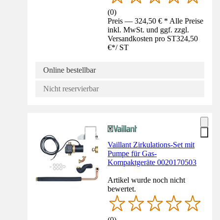
(
0
)
Preis — 324,50 € * Alle Preise
inkl. MwSt. und ggf. zzgl.
Versandkosten pro ST
324,50
€
*
/
ST
Online bestellbar
Nicht reservierbar
Vaillant Zirkulations-Set mit
Pumpe für Gas-
Kompaktgeräte 0020170503
Artikel wurde noch nicht
bewertet.
(
0
)