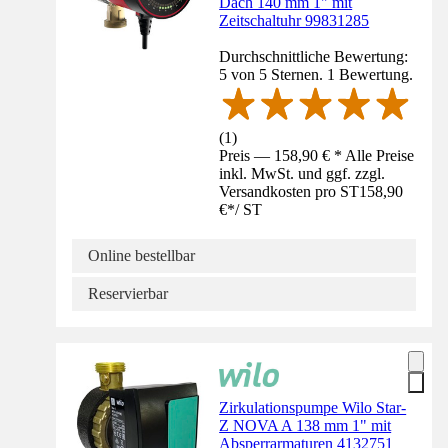
Dach 140 mm 1" mit
Zeitschaltuhr 99831285
Durchschnittliche Bewertung:
5 von 5 Sternen. 1 Bewertung.
(
1
)
Preis — 158,90 € * Alle Preise
inkl. MwSt. und ggf. zzgl.
Versandkosten pro ST
158,90
€
*
/
ST
Online bestellbar
Reservierbar
Zirkulationspumpe Wilo Star-
Z NOVA A 138 mm 1" mit
Absperrarmaturen 4132751