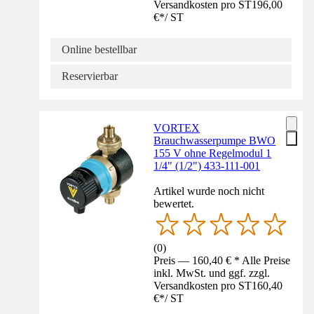
Versandkosten pro ST
196,00
€
*
/
ST
Online bestellbar
Reservierbar
VORTEX
Brauchwasserpumpe BWO
155 V ohne Regelmodul 1
1/4" (1/2") 433-111-001
Artikel wurde noch nicht
bewertet.
(
0
)
Preis — 160,40 € * Alle Preise
inkl. MwSt. und ggf. zzgl.
Versandkosten pro ST
160,40
€
*
/
ST