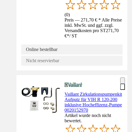
(
0
)
Preis — 271,70 € * Alle Preise
inkl. MwSt. und ggf. zzgl.
Versandkosten pro ST
271,70
€
*
/
ST
Online bestellbar
Nicht reservierbar
Vaillant Zirkulationspumpenkit
Aufputz für VIH R 120-200
inklusive Hocheffizenz-Pumpe
0020152970
Artikel wurde noch nicht
bewertet.