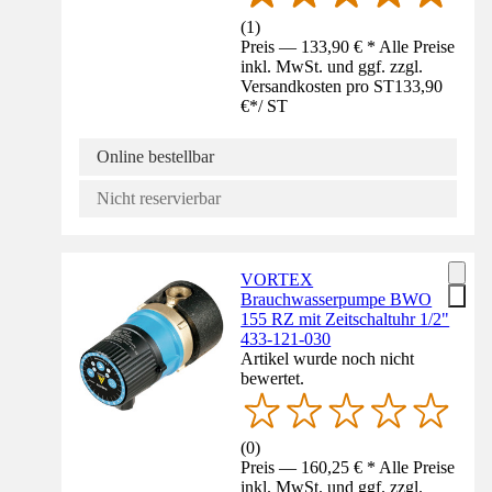
(
1
)
Preis — 133,90 € * Alle Preise
inkl. MwSt. und ggf. zzgl.
Versandkosten pro ST
133,90
€
*
/
ST
Online bestellbar
Nicht reservierbar
VORTEX
Brauchwasserpumpe BWO
155 RZ mit Zeitschaltuhr 1/2"
433-121-030
Artikel wurde noch nicht
bewertet.
(
0
)
Preis — 160,25 € * Alle Preise
inkl. MwSt. und ggf. zzgl.