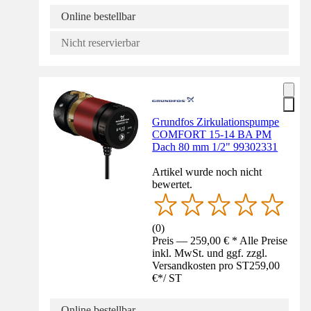
Online bestellbar
Nicht reservierbar
Grundfos Zirkulationspumpe
COMFORT 15-14 BA PM
Dach 80 mm 1/2" 99302331
Artikel wurde noch nicht
bewertet.
(
0
)
Preis — 259,00 € * Alle Preise
inkl. MwSt. und ggf. zzgl.
Versandkosten pro ST
259,00
€
*
/
ST
Online bestellbar