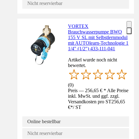
Nicht reservierbar
VORTEX
Brauchwasserpumpe BWO
155 V SL mit Selbstlernmodul
mit AUTOlearn-Technologie 1
1/4" (1/2") 433-111-041
Artikel wurde noch nicht
bewertet.
(
0
)
Preis — 256,65 € * Alle Preise
inkl. MwSt. und ggf. zzgl.
Versandkosten pro ST
256,65
€
*
/
ST
Online bestellbar
Nicht reservierbar