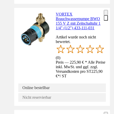
VORTEX
Brauchwasserpumpe BWO
155 V Z mit Zeitschaltuhr 1
1/4" (1/2") 433-111-031
Artikel wurde noch nicht
bewertet.
(
0
)
Preis — 225,90 € * Alle Preise
inkl. MwSt. und ggf. zzgl.
Versandkosten pro ST
225,90
€
*
/
ST
Online bestellbar
Nicht reservierbar