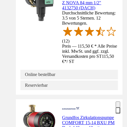
Z NOVA 84 mm 1/2"
4132750 (DACH)
Durchschnittliche Bewertung:
3.5 von 5 Sternen. 12
Bewertungen.
(
12
)
Preis — 115,50 € * Alle Preise
inkl. MwSt. und ggf. zzgl.
Versandkosten pro ST
115,50
€
*
/
ST
Online bestellbar
Reservierbar
Grundfos Zirkulationspumpe
COMFORT 15-14 BXU PM