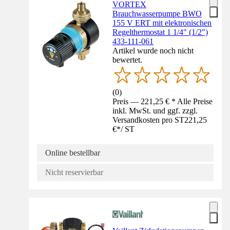
VORTEX
Brauchwasserpumpe BWO
155 V ERT mit elektronischen
Regelthermostat 1 1/4" (1/2")
433-111-061
Artikel wurde noch nicht
bewertet.
(
0
)
Preis — 221,25 € * Alle Preise
inkl. MwSt. und ggf. zzgl.
Versandkosten pro ST
221,25
€
*
/
ST
Online bestellbar
Nicht reservierbar