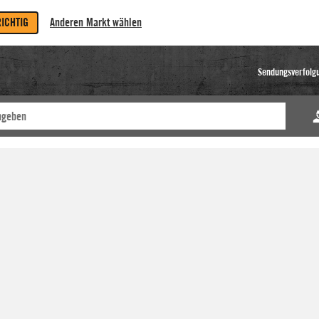
RICHTIG
Anderen Markt wählen
Sendungsverfolg