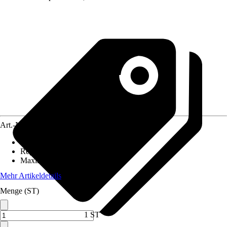
Art.-Nr.
12572205
Einbaulänge
:
180 mm
Regelung
:
Elektronisch
Maximale Förderhöhe
:
4 m
Mehr Artikeldetails
Menge (ST)
1 ST