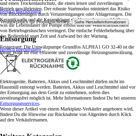
und einen Trockenlaufschutz, die einen leisen und zuverlässigen
Betrieb gewährleisten. Der robuste Startmodus minimiert das Risiko
Bereich überspringen
von Blockierungen durch Verunreinigungen oder Ablagerungen. Die
Keramikwelle und die Keramiklager sind besonders verschleißarm,
Verantwortlich für Produktsicherheit:
.
Siehe Herstellerinformationen
was die Lebensdauer der Pumpe erhöht und die Wahrscheinlichkeit
von Betriebsgeräuschen verringert. Die einfache Fehlerbehebung über
das Bedienfeld spart Zeit und Aufwand bei der Wartung.
Entsorgung
Festgezurrt: Die Umwälzpumpe Grundfos ALPHA1 GO 32-40 ist die
Bereich überspringen
ideale Wahl für eine effiziente und zuverlässige Heizungsumwälzung.
Elektrogeräte, Batterien, Akkus und Leuchtmittel dürfen nicht im
Hausmüll entsorgt werden. Batterien, Akkus und Leuchtmittel sind vor
der Entsorgung aus dem Gerät zu entnehmen, sofern dies
zerstörungsfrei möglich ist. Mehr Informationen findest Du bei unseren
Entsorgungsservices
.
Wenn dieser Artikel von einem Marktplatz-Verkäufer angeboten wird,
findest Du die Hinweise zur Rücknahme von Altgeräten durch Klick
auf den Verkäufernamen.