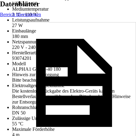
Datenblätter
VDE-geprüft
Mediumtemperatur
Bereich überspringen
2 °C - 110 °C
Leistungsaufnahme
27 W
Einbaulänge
180 mm
Netzspannung
220 V - 240 V
Herstellerartikelnummer
93074201
Modell
ALPHA1 GO 32-40 180
Hinweis zur Entsorgung
Bitte beachte die Hinweise zur Entsorgung
Elektroaltgerät-Rücknahme
Die kostenlose Rückgabe des Elektro-Geräts kann im
Bestellverlauf ausgewählt werden. Bitte beachte die Hinweise
zur Entsorgung.
Rohranschluss
DN 50
Zulässige Umgebungstemperatur
55 °C
Maximale Förderhöhe
4 m