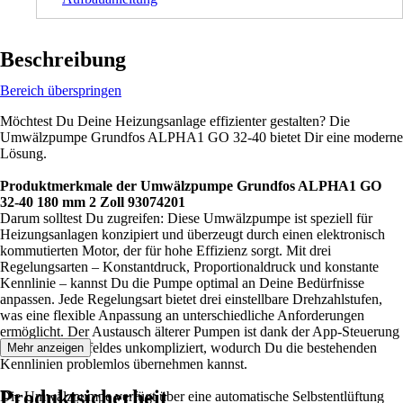
Beschreibung
Bereich überspringen
Möchtest Du Deine Heizungsanlage effizienter gestalten? Die
Umwälzpumpe Grundfos ALPHA1 GO 32-40 bietet Dir eine moderne
Lösung.
Produktmerkmale der Umwälzpumpe Grundfos ALPHA1 GO
32-40 180 mm 2 Zoll 93074201
Darum solltest Du zugreifen: Diese Umwälzpumpe ist speziell für
Heizungsanlagen konzipiert und überzeugt durch einen elektronisch
kommutierten Motor, der für hohe Effizienz sorgt. Mit drei
Regelungsarten – Konstantdruck, Proportionaldruck und konstante
Kennlinie – kannst Du die Pumpe optimal an Deine Bedürfnisse
anpassen. Jede Regelungsart bietet drei einstellbare Drehzahlstufen,
was eine flexible Anpassung an unterschiedliche Anforderungen
ermöglicht. Der Austausch älterer Pumpen ist dank der App-Steuerung
und des Bedienfeldes unkompliziert, wodurch Du die bestehenden
Mehr anzeigen
Kennlinien problemlos übernehmen kannst.
Produktsicherheit
Die Umwälzpumpe verfügt über eine automatische Selbstentlüftung