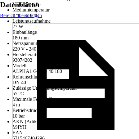
Datenblätter
VDE-geprüft
Mediumtemperatur
Bereich überspringen
2 °C - 110 °C
Leistungsaufnahme
27 W
Einbaulänge
180 mm
Netzspannung
220 V - 240 V
Herstellerartikelnummer
93074202
Modell
ALPHA1 GO 25-40 180
Rohranschluss
DN 40
Zulässige Umgebungstemperatur
55 °C
Maximale Förderhöhe
4 m
Betriebsdruck
10 bar
AKN (Artikelkurznummer)
M4YH
EAN
5715467404296