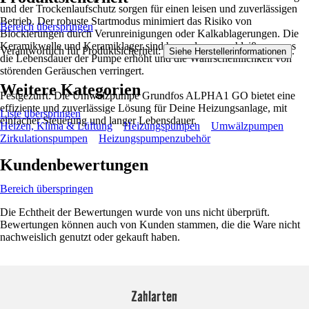
und der Trockenlaufschutz sorgen für einen leisen und zuverlässigen
Betrieb. Der robuste Startmodus minimiert das Risiko von
Bereich überspringen
Blockierungen durch Verunreinigungen oder Kalkablagerungen. Die
Keramikwelle und Keramiklager sind besonders verschleißarm, was
Verantwortlich für Produktsicherheit:
.
Siehe Herstellerinformationen
die Lebensdauer der Pumpe erhöht und die Wahrscheinlichkeit von
störenden Geräuschen verringert.
Weitere Kategorien
Festgezurrt: Die Umwälzpumpe Grundfos ALPHA1 GO bietet eine
effiziente und zuverlässige Lösung für Deine Heizungsanlage, mit
Liste überspringen
einfacher Steuerung und langer Lebensdauer.
Heizen, Klima & Lüftung
Heizungspumpen
Umwälzpumpen
Zirkulationspumpen
Heizungspumpenzubehör
Kundenbewertungen
Bereich überspringen
Die Echtheit der Bewertungen wurde von uns nicht überprüft.
Bewertungen können auch von Kunden stammen, die die Ware nicht
nachweislich genutzt oder gekauft haben.
Zahlarten