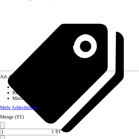
Art.-Nr.
12572213
Einbaulänge
:
180 mm
Regelung
:
Elektronisch
Maximale Förderhöhe
:
4 m
Mehr Artikeldetails
Menge (ST)
1 ST