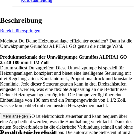
Aufbauanleitung
Beschreibung
Bereich überspringen
Möchtest Du Deine Heizungsanlage effizienter gestalten? Dann ist die
Umwälzpumpe Grundfos ALPHA1 GO genau die richtige Wahl.
Produktmerkmale der Umwälzpumpe Grundfos ALPHA1 GO
25-40 180 mm 1 1/2 Zoll
Darum solltest Du zugreifen: Diese Umwälzpumpe ist speziell für
Heizungsanlagen konzipiert und bietet eine intelligente Steuerung mit
drei Regelungsarten: Konstantdruck, Proportionaldruck und konstante
Kennlinie. Jede dieser Steuerungsarten kann in drei Drehzahlstufen
eingestellt werden, was eine flexible Anpassung an die Bedürfnisse
Deiner Heizungsanlage ermöglicht. Die Pumpe verfügt über eine
Einbaulänge von 180 mm und ein Pumpengewinde von 1 1/2 Zoll,
was sie kompatibel mit den meisten Heizsystemen macht.
Die ALPHA1 GO ist elektronisch steuerbar und kann bequem über
Mehr anzeigen
eine App bedient werden, was die Handhabung vereinfacht. Dank des
neuen Steckverbinders ist die elektrische Verbindung schnell und ohne
Produktsicherheit
zusätzliches Werkzeug herstellbar. Die automatische Selbstentlüftung