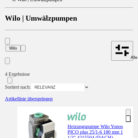
Wilo | Umwälzpumpen
Wilo
Alle
4 Ergebnisse
Sortiert nach:
Artikelliste überspringen
Heizungspumpe Wilo Yonos
PICO plus 25/1-6 180 mm 1
1/2" 4215504 (DACH)