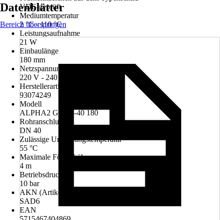
Datenblätter
VDE-geprüft
Mediumtemperatur
Bereich überspringen
2 °C - 110 °C
Leistungsaufnahme
21 W
Einbaulänge
180 mm
Netzspannung
220 V - 240 V
Herstellerartikelnummer
93074249
Modell
ALPHA2 GO 25-40 180
Rohranschluss
DN 40
Zulässige Umgebungstemperatur
55 °C
Maximale Förderhöhe
4 m
Betriebsdruck
10 bar
AKN (Artikelkurznummer)
SAD6
EAN
5715467404869