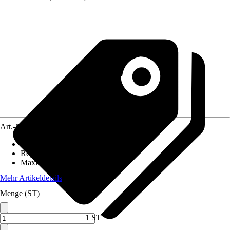
Art.-Nr.
12572212
Einbaulänge
:
180 mm
Regelung
:
Elektronisch
Maximale Förderhöhe
:
4 m
Mehr Artikeldetails
Menge (ST)
1 ST