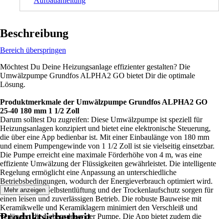
Aufbauanleitung
Beschreibung
Bereich überspringen
Möchtest Du Deine Heizungsanlage effizienter gestalten? Die
Umwälzpumpe Grundfos ALPHA2 GO bietet Dir die optimale
Lösung.
Produktmerkmale der Umwälzpumpe Grundfos ALPHA2 GO
25-40 180 mm 1 1/2 Zoll
Darum solltest Du zugreifen: Diese Umwälzpumpe ist speziell für
Heizungsanlagen konzipiert und bietet eine elektronische Steuerung,
die über eine App bedienbar ist. Mit einer Einbaulänge von 180 mm
und einem Pumpengewinde von 1 1/2 Zoll ist sie vielseitig einsetzbar.
Die Pumpe erreicht eine maximale Förderhöhe von 4 m, was eine
effiziente Umwälzung der Flüssigkeiten gewährleistet. Die intelligente
Regelung ermöglicht eine Anpassung an unterschiedliche
Betriebsbedingungen, wodurch der Energieverbrauch optimiert wird.
Die integrierte Selbstentlüftung und der Trockenlaufschutz sorgen für
Mehr anzeigen
einen leisen und zuverlässigen Betrieb. Die robuste Bauweise mit
Keramikwelle und Keramiklagern minimiert den Verschleiß und
Produktsicherheit
verlängert die Lebensdauer der Pumpe. Die App bietet zudem die