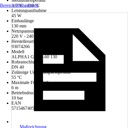
Mediumtemperatur
Bereich überspringen
-10 °C - 110 °C
Leistungsaufnahme
45 W
Einbaulänge
130 mm
Netzspannung
220 V - 240 V
Herstellerartikelnummer
93074266
Modell
ALPHA1 GO 25-60 130
Rohranschluss
DN 40
Zulässige Umgebungstemperatur
55 °C
Maximale Förderhöhe
6 m
Betriebsdruck
10 bar
EAN
5715467405040
Maßzeichnung