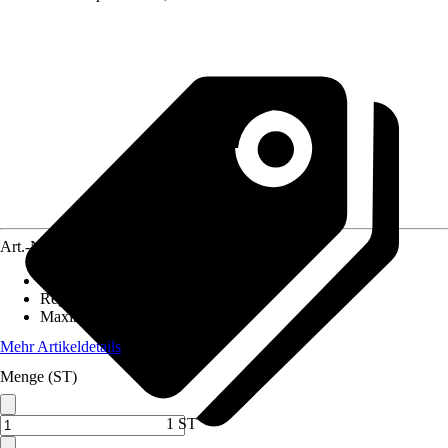
Art.-Nr.
12572214
Einbaulänge
:
130 mm
Regelung
:
Elektronisch
Maximale Förderhöhe
:
6 m
Mehr Artikeldetails
Menge (ST)
1 ST