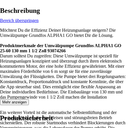
Beschreibung
Bereich überspringen
Möchtest Du die Effizienz Deiner Heizungsanlage steigern? Die
Umwälzpumpe Grundfos ALPHA1 GO bietet Dir die Lösung.
Produktmerkmale der Umwälzpumpe Grundfos ALPHA1 GO
25-60 130 mm 1 1/2 Zoll 93074266
Darum solltest Du zugreifen: Diese Umwälzpumpe ist speziell für
Heizungsanlagen konzipiert und überzeugt durch ihren elektronisch
kommutierten Motor, der eine hohe Effizienz gewährleistet. Mit einer
maximalen Förderhöhe von 6 m sorgt sie für eine zuverlässige
Umwälzung der Flüssigkeiten. Die Pumpe bietet drei Regelungsarten:
Konstantdruck, Proportionaldruck und konstante Kennlinie, die über
die App steuerbar sind. Dies ermöglicht eine flexible Anpassung an
Deine individuellen Bedürfnisse. Die Einbaulänge von 130 mm und
das Pumpengewinde von 1 1/2 Zoll machen die Installation
unkompliziert.
Mehr anzeigen
Ein weiterer Vorteil ist die automatische Selbstentlüftung und der
Produktsicherheit
Trockenlaufschutz, die einen leisen und störungsfreien Betrieb
sicherstellen. Der robuste Startmodus verhindert Blockierungen durch
Verunreinigungen, was die Lebensdauer der Pumpe erhöht. Die