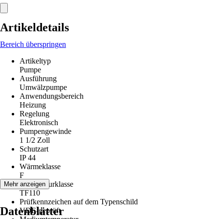
Artikeldetails
Bereich überspringen
Artikeltyp
Pumpe
Ausführung
Umwälzpumpe
Anwendungsbereich
Heizung
Regelung
Elektronisch
Pumpengewinde
1 1/2 Zoll
Schutzart
IP 44
Wärmeklasse
F
Temperaturklasse
Mehr anzeigen
TF110
Prüfkennzeichen auf dem Typenschild
Datenblätter
VDE-geprüft