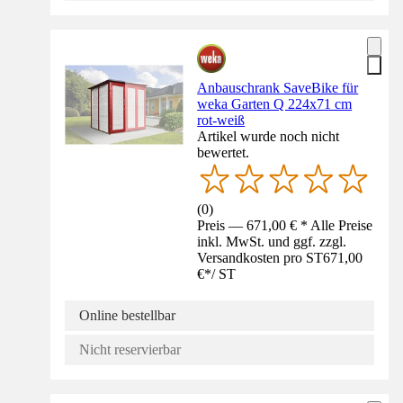
Anbauschrank SaveBike für
weka Garten Q 224x71 cm
rot-weiß
Artikel wurde noch nicht
bewertet.
(
0
)
Preis — 671,00 € * Alle Preise
inkl. MwSt. und ggf. zzgl.
Versandkosten pro ST
671,00
€
*
/
ST
Online bestellbar
Nicht reservierbar