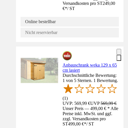
Versandkosten pro ST
249,00
€
*
/
ST
Online bestellbar
Nicht reservierbar
Anbauschrank weka 129 x 65
cm lasiert
Durchschnittliche Bewertung:
1 von 5 Sternen. 1 Bewertung.
(
1
)
UVP: 569,99 €
UVP
569,99 €
Unser Preis — 499,00 € * Alle
Preise inkl. MwSt. und ggf.
zzgl. Versandkosten pro
ST
499,00 €
*
/
ST