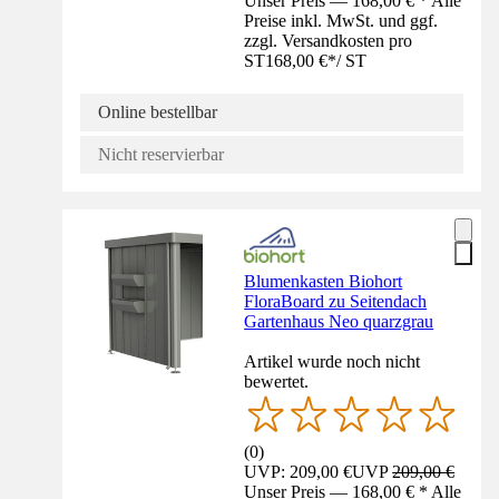
Unser Preis — 168,00 € * Alle
Preise inkl. MwSt. und ggf.
zzgl. Versandkosten pro
ST
168,00 €
*
/
ST
Online bestellbar
Nicht reservierbar
Blumenkasten Biohort
FloraBoard zu Seitendach
Gartenhaus Neo quarzgrau
Artikel wurde noch nicht
bewertet.
(
0
)
UVP: 209,00 €
UVP
209,00 €
Unser Preis — 168,00 € * Alle