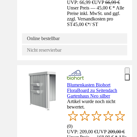
UVP: 66,99 €
UVP
66,99 €
Unser Preis — 45,00 € * Alle
Preise inkl. MwSt. und ggf.
zzgl. Versandkosten pro
ST
45,00 €
*
/
ST
Online bestellbar
Nicht reservierbar
Blumenkasten Biohort
FloraBoard zu Seitendach
Gartenhaus Neo silber
Artikel wurde noch nicht
bewertet.
(
0
)
UVP: 209,00 €
UVP
209,00 €