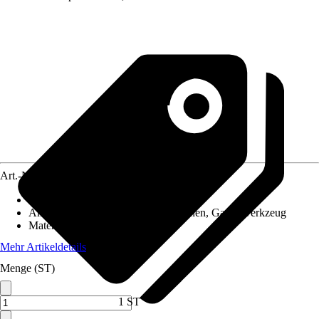
Art.-Nr.
10173948
Artikeltyp
:
Anbauschrank
Anwendungsbereich
:
Gartenmaschinen, Gartenwerkzeug
Material
:
Holz
Mehr Artikeldetails
Menge (ST)
1 ST