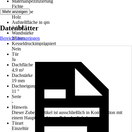
Materialspezifizierung
Fichte
Grundfarbe
Mehr anzeigen
Holz
Aufstellfläche in qm
Datenblätter
3,3 m²
Wandstärke
Bereich überspringen
28 mm
Kesseldruckimprägniert
Nein
Tür
Ja
Dachfläche
4,9 m²
Dachstärke
19 mm
Dachneigung
11 °
Serie
-
Hinweis
Dieser Zubehörartikel ist ausschließlich in Kombination mit
einem Hauptprodukt von Palmako lieferbar.
Türart
Einzeltür