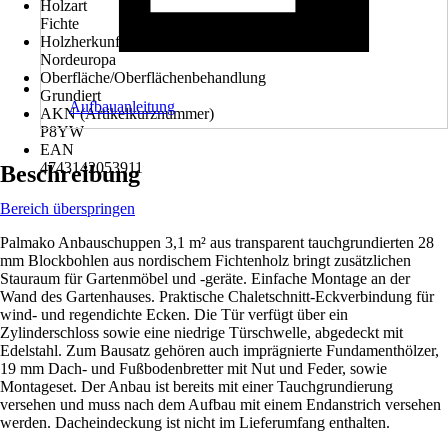
Holzart
Fichte
Holzherkunft
Nordeuropa
Oberfläche/Oberflächenbehandlung
Grundiert
Aufbauanleitung
AKN (Artikelkurznummer)
P8YW
EAN
4743142053911
Beschreibung
Bereich überspringen
Palmako Anbauschuppen 3,1 m² aus transparent tauchgrundierten 28
mm Blockbohlen aus nordischem Fichtenholz bringt zusätzlichen
Stauraum für Gartenmöbel und -geräte. Einfache Montage an der
Wand des Gartenhauses. Praktische Chaletschnitt-Eckverbindung für
wind- und regendichte Ecken. Die Tür verfügt über ein
Zylinderschloss sowie eine niedrige Türschwelle, abgedeckt mit
Edelstahl. Zum Bausatz gehören auch imprägnierte Fundamenthölzer,
19 mm Dach- und Fußbodenbretter mit Nut und Feder, sowie
Montageset. Der Anbau ist bereits mit einer Tauchgrundierung
versehen und muss nach dem Aufbau mit einem Endanstrich versehen
werden. Dacheindeckung ist nicht im Lieferumfang enthalten.