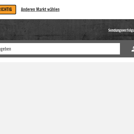
RICHTIG
Anderen Markt wählen
Sendungsverfolg