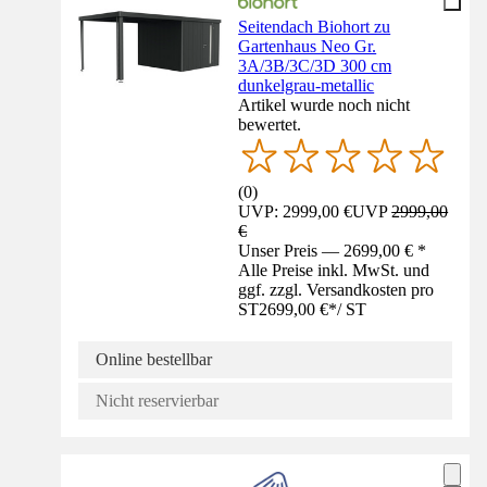
Seitendach Biohort zu
Gartenhaus Neo Gr.
3A/3B/3C/3D 300 cm
dunkelgrau-metallic
Artikel wurde noch nicht
bewertet.
(
0
)
UVP: 2999,00 €
UVP
2999,00
€
Unser Preis — 2699,00 € *
Alle Preise inkl. MwSt. und
ggf. zzgl. Versandkosten pro
ST
2699,00 €
*
/
ST
Online bestellbar
Nicht reservierbar