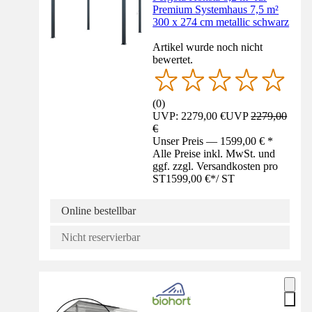
Premium Systemhaus 7,5 m²
300 x 274 cm metallic schwarz
Artikel wurde noch nicht
bewertet.
(
0
)
UVP: 2279,00 €
UVP
2279,00
€
Unser Preis — 1599,00 € *
Alle Preise inkl. MwSt. und
ggf. zzgl. Versandkosten pro
ST
1599,00 €
*
/
ST
Online bestellbar
Nicht reservierbar