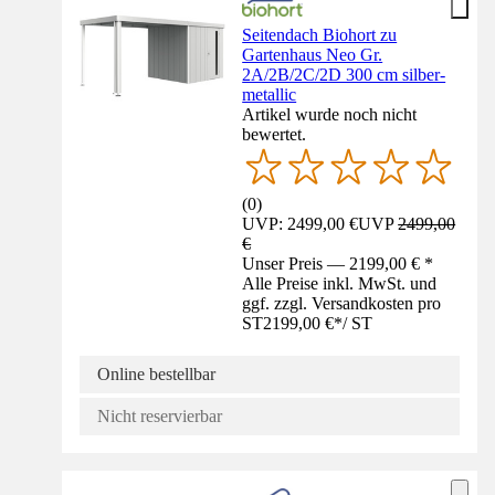
Seitendach Biohort zu
Gartenhaus Neo Gr.
2A/2B/2C/2D 300 cm silber-
metallic
Artikel wurde noch nicht
bewertet.
(
0
)
UVP: 2499,00 €
UVP
2499,00
€
Unser Preis — 2199,00 € *
Alle Preise inkl. MwSt. und
ggf. zzgl. Versandkosten pro
ST
2199,00 €
*
/
ST
Online bestellbar
Nicht reservierbar