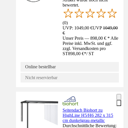
bewertet.
(
0
)
UVP: 1049,00 €
UVP
1049,00
€
Unser Preis — 898,00 € * Alle
Preise inkl. MwSt. und ggf.
zzgl. Versandkosten pro
ST
898,00 €
*
/
ST
Online bestellbar
Nicht reservierbar
Seitendach Biohort zu
HighLine H5/H6 282 x 315
cm dunkelgrau-metallic
Durchschnittliche Bewertung: