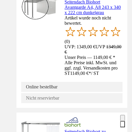
Seitendach Biohort
Avantgarde A4, A8 243 x 340
x 222 cm dunkelgrau
Artikel wurde noch nicht
bewertet.
(
0
)
UVP: 1349,00 €
UVP
1349,00
€
Unser Preis — 1149,00 € *
Alle Preise inkl. MwSt. und
ggf. zzgl. Versandkosten pro
ST
1149,00 €
*
/
ST
Online bestellbar
Nicht reservierbar
Seitendach Biohort zu