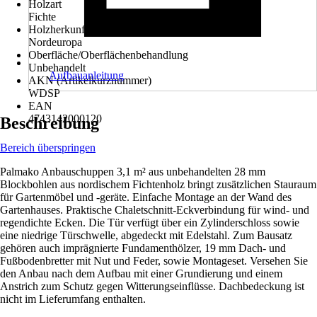
Holzart
Fichte
Holzherkunft
Nordeuropa
Oberfläche/Oberflächenbehandlung
Unbehandelt
Aufbauanleitung
AKN (Artikelkurznummer)
WDSP
EAN
4743142000120
Beschreibung
Bereich überspringen
Palmako Anbauschuppen 3,1 m² aus unbehandelten 28 mm
Blockbohlen aus nordischem Fichtenholz bringt zusätzlichen Stauraum
für Gartenmöbel und -geräte. Einfache Montage an der Wand des
Gartenhauses. Praktische Chaletschnitt-Eckverbindung für wind- und
regendichte Ecken. Die Tür verfügt über ein Zylinderschloss sowie
eine niedrige Türschwelle, abgedeckt mit Edelstahl. Zum Bausatz
gehören auch imprägnierte Fundamenthölzer, 19 mm Dach- und
Fußbodenbretter mit Nut und Feder, sowie Montageset. Versehen Sie
den Anbau nach dem Aufbau mit einer Grundierung und einem
Anstrich zum Schutz gegen Witterungseinflüsse. Dachbedeckung ist
nicht im Lieferumfang enthalten.