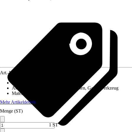
Art.-Nr.
10173946
Artikeltyp
:
Anbauschrank
Anwendungsbereich
:
Gartenmaschinen, Gartenwerkzeug
Material
:
Holz
Mehr Artikeldetails
Menge (ST)
1 ST