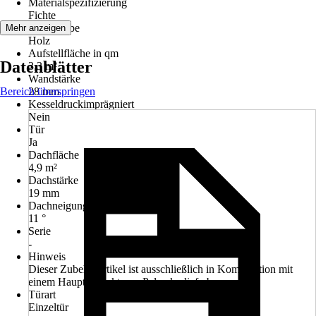
Materialspezifizierung
Fichte
Grundfarbe
Mehr anzeigen
Holz
Aufstellfläche in qm
Datenblätter
3,3 m²
Wandstärke
Bereich überspringen
28 mm
Kesseldruckimprägniert
Nein
Tür
Ja
Dachfläche
4,9 m²
Dachstärke
19 mm
Dachneigung
11 °
Serie
-
Hinweis
Dieser Zubehörartikel ist ausschließlich in Kombination mit
einem Hauptprodukt von Palmako lieferbar.
Türart
Einzeltür