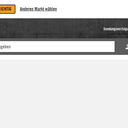
RICHTIG
Anderen Markt wählen
Sendungsverfolg