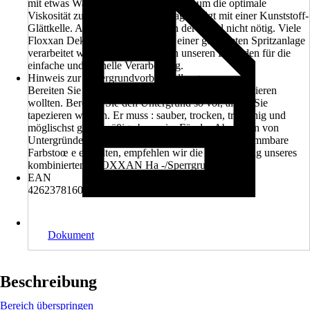
mit etwas Wasser nachjustiert werden, um die optimale
Viskosität zu erreichen. Der Auftrag erfolgt mit einer Kunststoff-
Glättkelle. Abklebearbeiten sind in der Regel nicht nötig. Viele
Floxxan Dekore können auch mit einer geeigneten Spritzanlage
verarbeitet werden. Wir empfehlen unseren Leitfaden für die
einfache und schnelle Verarbeitung.
Hinweis zur Untergrundvorbehandlung
Bereiten Sie den Untergrund so vor, als ob Sie tapezieren
wollten. Bereiten Sie den Untergrund so vor, als ob Sie
tapezieren wollten. Er muss : sauber, trocken, tragfähig und
möglischst gleichmäßig eben sein. Für das Absperren von
Untergründen, die verschmutzt sind oder aus schwemmbare
Farbstoœ e enthalten, empfehlen wir die Verwendung unseres
kombinierten FLOXXAN Ha -/Sperrgrundes.
EAN
4262378160823
Dokument
Beschreibung
Bereich überspringen