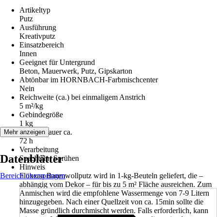
Artikeltyp
Putz
Ausführung
Kreativputz
Einsatzbereich
Innen
Geeignet für Untergrund
Beton, Mauerwerk, Putz, Gipskarton
Abtönbar im HORNBACH-Farbmischcenter
Nein
Reichweite (ca.) bei einmaligem Anstrich
5 m²/kg
Gebindegröße
1 kg
Trockendauer ca.
Mehr anzeigen
72 h
Verarbeitung
Datenblätter
Spachteln, Sprühen
Hinweis
Bereich überspringen
Floxxan Baumwollputz wird in 1-kg-Beuteln geliefert, die –
abhängig vom Dekor – für bis zu 5 m² Fläche ausreichen. Zum
Anmischen wird die empfohlene Wassermenge von 7-9 Litern
hinzugegeben. Nach einer Quellzeit von ca. 15min sollte die
Masse gründlich durchmischt werden. Falls erforderlich, kann