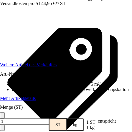
Versandkosten pro ST
44,95 €
*
/
ST
Weitere Artikel des Verkäufers
Art.-Nr.
12441440
Reichweite (ca.) bei einmaligem Anstrich
:
5 m²/kg
Geeignet für Untergrund
:
Beton, Mauerwerk, Putz, Gipskarton
Mehr Artikeldetails
Menge (ST)
entspricht
1 ST
ST
kg
1 kg