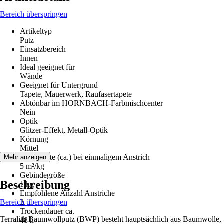
Bereich überspringen
Artikeltyp
Putz
Einsatzbereich
Innen
Ideal geeignet für
Wände
Geeignet für Untergrund
Tapete, Mauerwerk, Raufasertapete
Abtönbar im HORNBACH-Farbmischcenter
Nein
Optik
Glitzer-Effekt, Metall-Optik
Körnung
Mittel
Reichweite (ca.) bei einmaligem Anstrich
Mehr anzeigen
5 m²/kg
Gebindegröße
Beschreibung
1 kg
Empfohlene Anzahl Anstriche
Bereich überspringen
2, 1
Trockendauer ca.
Terralith Baumwollputz (BWP) besteht hauptsächlich aus Baumwolle,
48 h