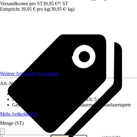
Versandkosten pro ST
39,95 €
*
/
ST
Entspricht 39,95 € pro kg
(
39,95 €
/
kg
)
Weitere Artikel des Verkäufers
Art.-Nr.
12390475
Körnung
:
Mittel
Reichweite (ca.) bei einmaligem Anstrich
:
5 m²/kg
Geeignet für Untergrund
:
Tapete, Mauerwerk, Raufasertapete
Mehr Artikeldetails
Menge (ST)