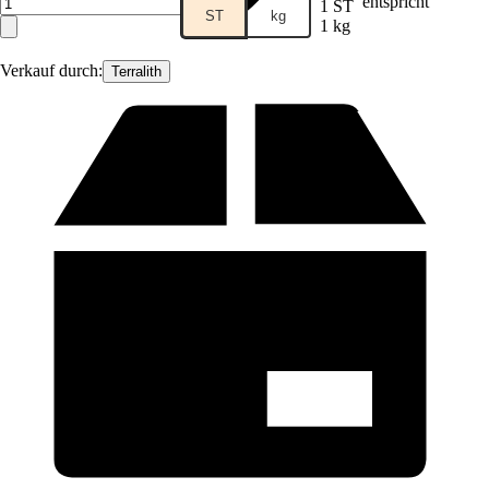
entspricht
1 ST
ST
kg
1 kg
Verkauf durch:
Terralith