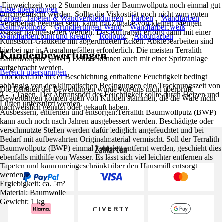
Einweichzeit von 2 Stunden muss der Baumwollputz noch einmal gut
Liste überspringen
durchgemischt werden. Sollte die Viskostität noch nicht zum guten
Farben, Tapeten & Wandverkleidungen
Farben
Wandfarben
Verarbeiten geeignet sein, kann mit Zugabe von kleinen Mengen
Baumwollputz
Grundierungen Wand
Wandfarben weiß
Wasser nachgesteuert werden. Das Auftragen erfolgt dann mit einer
Wandfarben bunt und kreativ
Rollputz
Abtönfarben
Kunststoff-Glättkelle mit abgerundeten Ecken. Abklebearbeiten sind
hierbei nur in Ausnahmefällen erforderlich. Die meisten Terralith
Kundenbewertungen
Baumwollputz (BWP) Dekore können auch mit einer Spritzanlage
aufgebracht werden.
Bereich überspringen
Trocknen:Die in der Beschichtung enthaltene Feuchtigkeit bedingt
abhängig von den klimatischen Bedingungen eine Trocknungszeit von
Die Echtheit der Bewertungen wurde von uns nicht überprüft.
2 - 5 Tagen. Der Abtransport der Feuchtigkeit sollte durch Heizen und
Bewertungen können auch von Kunden stammen, die die Ware nicht
Lüften unterstützt werden.
nachweislich genutzt oder gekauft haben.
Ausbessern, entfernen und entsorgen:Terralith Baumwollputz (BWP)
kann auch noch nach Jahren ausgebessert werden. Beschädigte oder
verschmutzte Stellen werden dafür lediglich angefeuchtet und bei
Bedarf mit aufbewahrten Originalmaterial vermischt. Soll der Terralith
Zahlarten
Baumwollputz (BWP) einmal komplett entfernt werden, geschieht dies
ebenfalls mithilfe von Wasser. Es lässt sich viel leichter entfernen als
Tapeten und kann uneingeschränkt über den Hausmüll entsorgt
werden.
Ergiebigkeit: ca. 5m²
Material: Baumwolle
Gewicht: 1 kg