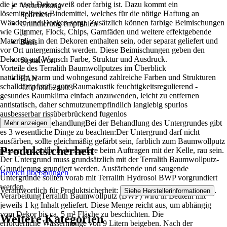
die je nach Dekor weiß oder farbig ist. Dazu kommt ein
Verarbeitung
lösemittelfreies Bindemittel, welches für die nötige Haftung an
Spachteln
Wänden und Decken sorgt. Zusätzlich können farbige Beimischungen
Grundierung empfohlen
wie Glimmer, Flock, Chips, Garnfäden und weitere effektgebende
Ja
Materialien in den Dekoren enthalten sein, oder separat geliefert und
Basis
vor Ort untergemischt werden. Diese Beimischungen geben den
-
Dekoren auf Wunsch Farbe, Struktur und Ausdruck.
Signalwort
Vorteile des Terralith Baumwollputzes im Überblick
-
natürlich, warm und wohngesund zahlreiche Farben und Strukturen
EAN
schalldämpfend - gute Raumakustik feuchtigkeitsregulierend -
4251582524903
gesundes Raumklima einfach anzuwenden, leicht zu entfernen
antistatisch, daher schmutzunempfindlich langlebig spurlos
ausbesserbar rissüberbrückend fugenlos
UntergrundvorbehandlungBei der Behandlung des Untergrundes gibt
Mehr anzeigen
es 3 wesentliche Dinge zu beachten:Der Untergrund darf nicht
ausfärben, sollte gleichmäßig gefärbt sein, farblich zum Baumwollputz
Produktsicherheit
passen und sollte insbesondere beim Auftragen mit der Kelle, rau sein.
Der Untergrund muss grundsätzlich mit der Terralith Baumwollputz-
Grundierung grundiert werden. Ausfärbende und saugende
Bereich überspringen
Untergründe sollten vorab mit Terralith Hydrosol BWP vorgrundiert
werden.
Verantwortlich für Produktsicherheit:
.
Siehe Herstellerinformationen
VerarbeitungTerralith Baumwollputz (BWP) wird in Beuteln mit
jeweils 1 kg Inhalt geliefert. Diese Menge reicht aus, um abhängig
vom Dekor bis ca. 5 m² Fläche zu beschichten. Die
Weitere Kategorien
erforderliche Wassermenge von 9 Litern beigeben. Nach der