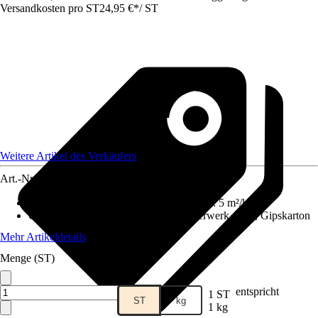
Versandkosten pro ST
24,95 €
*
/
ST
Weitere Artikel des Verkäufers
Art.-Nr.
12441442
Reichweite (ca.) bei einmaligem Anstrich
:
5 m²/kg
Geeignet für Untergrund
:
Beton, Mauerwerk, Putz, Gipskarton
Mehr Artikeldetails
Menge (ST)
entspricht
1 ST
ST
kg
1 kg