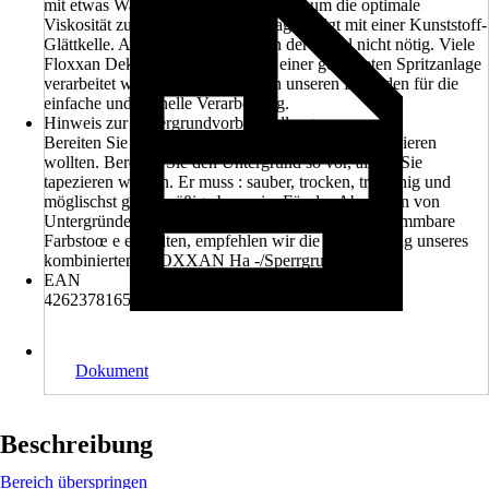
mit etwas Wasser nachjustiert werden, um die optimale
Viskosität zu erreichen. Der Auftrag erfolgt mit einer Kunststoff-
Glättkelle. Abklebearbeiten sind in der Regel nicht nötig. Viele
Floxxan Dekore können auch mit einer geeigneten Spritzanlage
verarbeitet werden. Wir empfehlen unseren Leitfaden für die
einfache und schnelle Verarbeitung.
Hinweis zur Untergrundvorbehandlung
Bereiten Sie den Untergrund so vor, als ob Sie tapezieren
wollten. Bereiten Sie den Untergrund so vor, als ob Sie
tapezieren wollten. Er muss : sauber, trocken, tragfähig und
möglischst gleichmäßig eben sein. Für das Absperren von
Untergründen, die verschmutzt sind oder aus schwemmbare
Farbstoœ e enthalten, empfehlen wir die Verwendung unseres
kombinierten FLOXXAN Ha -/Sperrgrundes.
EAN
4262378165293
Dokument
Beschreibung
Bereich überspringen