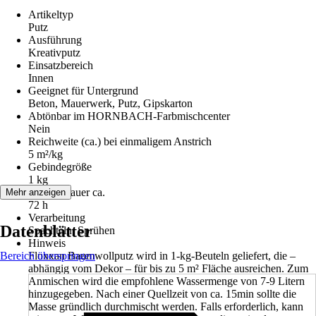
Artikeltyp
Putz
Ausführung
Kreativputz
Einsatzbereich
Innen
Geeignet für Untergrund
Beton, Mauerwerk, Putz, Gipskarton
Abtönbar im HORNBACH-Farbmischcenter
Nein
Reichweite (ca.) bei einmaligem Anstrich
5 m²/kg
Gebindegröße
1 kg
Trockendauer ca.
Mehr anzeigen
72 h
Verarbeitung
Datenblätter
Spachteln, Sprühen
Hinweis
Bereich überspringen
Floxxan Baumwollputz wird in 1-kg-Beuteln geliefert, die –
abhängig vom Dekor – für bis zu 5 m² Fläche ausreichen. Zum
Anmischen wird die empfohlene Wassermenge von 7-9 Litern
hinzugegeben. Nach einer Quellzeit von ca. 15min sollte die
Masse gründlich durchmischt werden. Falls erforderlich, kann