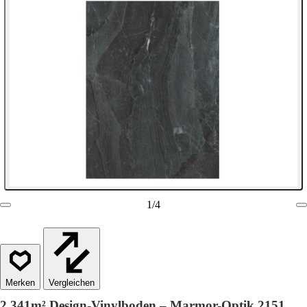
1
/
4
Vergleichen
2,341m² Design-Vinylboden – Marmor-Optik 2151