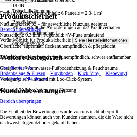
✔️ Produkteigenschaften im Überblick:
18 dB
Trittschalldämmung
Format: 830 x 470 mm | Inhalt: 6 Paneele = 2,341 m²
Produktsicherheit
Integriert
Brandklasse
Nutzungsklasse 33 – für gewerbliche Nutzung geeignet
Bfl-s1 (erfüllt die Anforderungen an das Brandverhalten
Bereich überspringen
"schwer entflammbar")
Nutzschicht: 0,3 mm | Fugenbild: 4V-Fuge umlaufend
EAN
Verantwortlich für Produktsicherheit:
.
Siehe Herstellerinformationen
0605848659986
Oberfläche: supermatt, fleckenunempfindlich & pflegeleicht
Weitere Kategorien
Eigenschaften: antistatisch, stoßunempfindlich, schwer entflammbar
Liste überspringen
Geeignet für Warmwasser-Fußbodenheizung & Feuchträume
Bodenbeläge & Fliesen
Vinylböden
Klick-Vinyl
Klebevinyl
Vinylböden selbstliegend
Verlegung: schwimmend mit Loc-Click-System
Kundenbewertungen
Garantie: 30 Jahre bei privater Nutzung
Bereich überspringen
Die Echtheit der Bewertungen wurde von uns nicht überprüft.
Bewertungen können auch von Kunden stammen, die die Ware nicht
nachweislich genutzt oder gekauft haben.