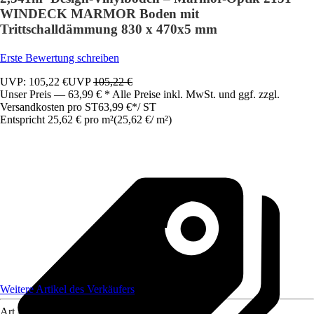
WINDECK MARMOR Boden mit
Trittschalldämmung 830 x 470x5 mm
Erste Bewertung schreiben
UVP: 105,22 €
UVP
105,22 €
Unser Preis — 63,99 € * Alle Preise inkl. MwSt. und ggf. zzgl.
Versandkosten pro ST
63,99 €
*
/
ST
Entspricht 25,62 € pro m²
(
25,62 €
/
m²
)
Weitere Artikel des Verkäufers
Art.-Nr.
12467628