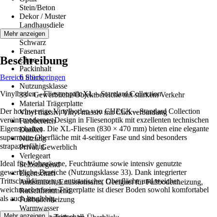
Stein/Beton
Dekor / Muster
Landhausdiele
Farbton
Mehr anzeigen
Schwarz
Fasenart
Beschreibung
Ohne
Packinhalt
Bereich überspringen
6 Stück
Nutzungsklasse
Vinylboden – Fliesenoptik XL – Standard Collection
33 - Gewerbliche/Objektbereiche mit starkem Verkehr
Material Trägerplatte
Der hochwertige Vinylboden von CHECK – Standard Collection
Vinyl massiv, Vinyl massiv mit Clickverbindung
vereint modernes Design in Fliesenoptik mit exzellenten technischen
Farbbereich
Eigenschaften. Die XL-Fliesen (830 × 470 mm) bieten eine elegante
Dunkel
supermatte Oberfläche mit 4-seitiger Fase und sind besonders
Nutzung
strapazierfähig.
Privat, Gewerblich
Verlegeart
Ideal für Wohnräume, Feuchträume sowie intensiv genutzte
Selbstliegend
gewerbliche Bereiche (Nutzungsklasse 33). Dank integrierter
Eigenschaft
Trittschalldämmung, antistatischer Oberfläche und weicher,
Antistatisch, Emissionsarm, Geeignet für Fußbodenheizung,
weichmacherfreier Trägerplatte ist dieser Boden sowohl komfortabel
Rutschhemmend
als auch langlebig.
Fußbodenheizung
Warmwasser
Mehr anzeigen
Dämmung Trittschall