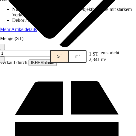
Nutzungsklasse
:
33 - Gewerbliche/Objektbereiche mit starkem
Verkehr
Dekor / Muster
:
Landhausdiele
Mehr Artikeldetails
Menge (ST)
entspricht
1 ST
ST
m²
2,341 m²
Verkauf durch:
IKHEMalarka