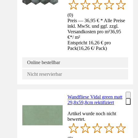
(
0
)
Preis — 36,95 € * Alle Preise
inkl. MwSt. und ggf. zzgl.
Versandkosten pro m²
36,95
€
*
/
m²
Entspricht 16,26 € pro
Pack
(
16,26 €
/
Pack
)
Online bestellbar
Nicht reservierbar
Wandfliese Vidal green matt
29,8x59,8cm rektifiziert
Artikel wurde noch nicht
bewertet.