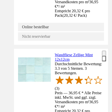
Versandkosten pro m²
36,95
€
*
/
m²
Entspricht 20,32 € pro
Pack
(
20,32 €
/
Pack
)
Online bestellbar
Nicht reservierbar
Wandfliese Zellige Mint
12x12cm
Durchschnittliche Bewertung:
3.3 von 5 Sternen. 3
Bewertungen.
(
3
)
Preis — 36,95 € * Alle Preise
inkl. MwSt. und ggf. zzgl.
Versandkosten pro m²
36,95
€
*
/
m²
Entspricht 20,32 € pro