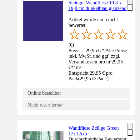
Steingut Wandfliese 19,8 x
19,8 cm dunkelblau glänzend
Artikel wurde noch nicht
bewertet.
(
0
)
Preis — 29,95 € * Alle Preise
inkl. MwSt. und ggf. zzgl.
Versandkosten pro m²
29,95
€
*
/
m²
Entspricht 29,95 € pro
Pack
(
29,95 €
/
Pack
)
Online bestellbar
Nicht reservierbar
Wandfliese Zellige Green
12x12cm
Durchschnittliche Bewertung: