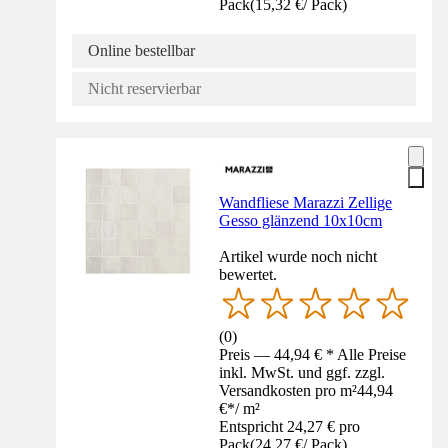
Pack
(
15,32 €
/
Pack
)
Online bestellbar
Nicht reservierbar
Wandfliese Marazzi Zellige
Gesso glänzend 10x10cm
Artikel wurde noch nicht
bewertet.
(
0
)
Preis — 44,94 € * Alle Preise
inkl. MwSt. und ggf. zzgl.
Versandkosten pro m²
44,94
€
*
/
m²
Entspricht 24,27 € pro
Pack
(
24,27 €
/
Pack
)