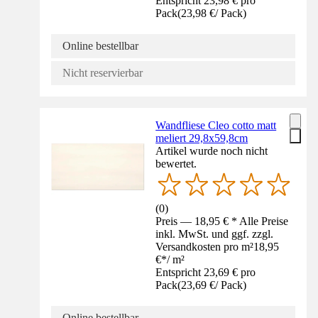
Entspricht 23,98 € pro
Pack
(
23,98 €
/
Pack
)
Online bestellbar
Nicht reservierbar
Wandfliese Cleo cotto matt
meliert 29,8x59,8cm
Artikel wurde noch nicht
bewertet.
(
0
)
Preis — 18,95 € * Alle Preise
inkl. MwSt. und ggf. zzgl.
Versandkosten pro m²
18,95
€
*
/
m²
Entspricht 23,69 € pro
Pack
(
23,69 €
/
Pack
)
Online bestellbar