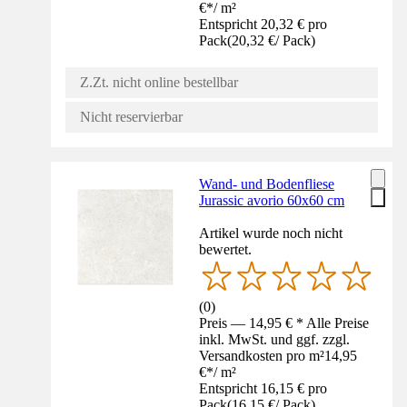
€
*
/
m²
Entspricht 20,32 € pro
Pack
(
20,32 €
/
Pack
)
Z.Zt. nicht online bestellbar
Nicht reservierbar
Wand- und Bodenfliese
Jurassic avorio 60x60 cm
Artikel wurde noch nicht
bewertet.
(
0
)
Preis — 14,95 € * Alle Preise
inkl. MwSt. und ggf. zzgl.
Versandkosten pro m²
14,95
€
*
/
m²
Entspricht 16,15 € pro
Pack
(
16,15 €
/
Pack
)