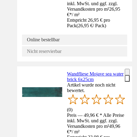
inkl. MwSt. und ggf. zzgl.
Versandkosten pro m²
26,95
€
*
/
m²
Entspricht 26,95 € pro
Pack
(
26,95 €
/
Pack
)
Online bestellbar
Nicht reservierbar
Wandfliese Mojave sea water
brick 6x25cm
Artikel wurde noch nicht
bewertet.
(
0
)
Preis — 49,96 € * Alle Preise
inkl. MwSt. und ggf. zzgl.
Versandkosten pro m²
49,96
€
*
/
m²