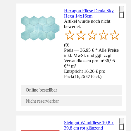
Hexagon Fliese Denia Sky
Hexa 14x16cm
Artikel wurde noch nicht
bewertet.
(
0
)
Preis — 36,95 € * Alle Preise
inkl. MwSt. und ggf. zzgl.
Versandkosten pro m²
36,95
€
*
/
m²
Entspricht 16,26 € pro
Pack
(
16,26 €
/
Pack
)
Online bestellbar
Nicht reservierbar
Steingut Wandfliese 19,8 x
39,8 cm rot glänzend