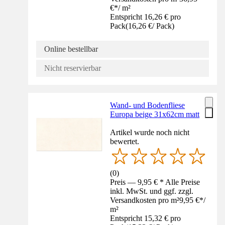
€
*
/
m²
Entspricht 16,26 € pro
Pack
(
16,26 €
/
Pack
)
Online bestellbar
Nicht reservierbar
Wand- und Bodenfliese
Europa beige 31x62cm matt
Artikel wurde noch nicht
bewertet.
(
0
)
Preis — 9,95 € * Alle Preise
inkl. MwSt. und ggf. zzgl.
Versandkosten pro m²
9,95 €
*
/
m²
Entspricht 15,32 € pro