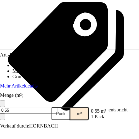
Art.-Nr.
12347103
Fliesenoberfläche
:
Glänzend
Material
:
Feinsteinzeug
Grundfarbe
:
Creme
Mehr Artikeldetails
Menge (m²)
entspricht
0.55 m²
Pack
m²
1 Pack
Verkauf durch:
HORNBACH