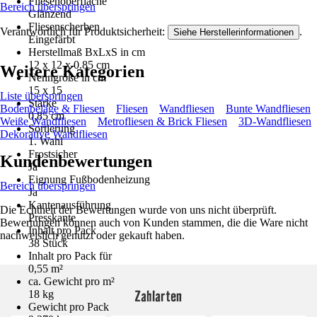
Fliesenoberfläche
Bereich überspringen
Glänzend
Fliesenscherben
Verantwortlich für Produktsicherheit:
.
Siehe Herstellerinformationen
Eingefärbt
Herstellmaß BxLxS in cm
12 x 12 x 0.85 cm
Weitere Kategorien
Nenngröße in cm
15 x 15
Liste überspringen
Stärke
Bodenbeläge & Fliesen
Fliesen
Wandfliesen
Bunte Wandfliesen
0,85 cm
Weiße Wandfliesen
Metrofliesen & Brick Fliesen
3D-Wandfliesen
Sortierung
Dekorative Wandfliesen
1. Wahl
Frostsicher
Kundenbewertungen
Ja
Eignung Fußbodenheizung
Bereich überspringen
Ja
Kantenausführung
Die Echtheit der Bewertungen wurde von uns nicht überprüft.
Presskante
Bewertungen können auch von Kunden stammen, die die Ware nicht
Inhalt pro Pack
nachweislich genutzt oder gekauft haben.
38 Stück
Inhalt pro Pack für
0,55 m²
ca. Gewicht pro m²
Zahlarten
18 kg
Gewicht pro Pack