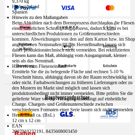
9,370 kg
Herkunftsland
Spanien
Hinweis zu den Maßangaben
Beim Abkühlen nach dem Brennprozess durchlaufen die Fliesen
einen natürlichen Schrumpfungsprozess, dadurch kann es bei
unterschiedlichen Produktionen zu Größenunterschieden
kommen. Abweichungen von den auf dem Karton bzw. im Shop
angegebenen Nennmaßen zu den Herstellmaßen lassen sich
daher produktionstechnisch nicht vermeiden. Bei rektifizierten
Fliesen kann das Maß, abhängig vom Ausgangsmaß, kleiner
sein als das Nennmaß.
Hinweis zum Flieseneinkauf
Ermitteln Sie die zu belegende Fläche und rechnen 5-10 %
Verschnitt hinzu, abhängig davon ob der Raum rechtwinklig ist
oder nicht. Farbabweichungen zu früheren Lieferungen oder zu
den Mustern im Markt sind möglich und lassen sich
produktionsbedingt nicht immer vermeiden. Bitte prüfen Sie die
Hauptversandpartner
gelieferte Ware vor der Verlegung unbedingt auf einheitliche
Charge. Chargen- und Größenunterschiede zwischen
verschiedenen Formaten einer Serie lassen sich nicht vermeiden
Herstellmaß ca. (BxL)
12 cm x 12 cm
EAN
2007010232191, 8435608003450