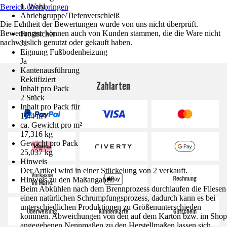
1. Wahl
Bereich überspringen
Abriebgruppe/Tiefenverschleiß
Die Echtheit der Bewertungen wurde von uns nicht überprüft.
4
Bewertungen können auch von Kunden stammen, die die Ware nicht
Frostsicher
nachweislich genutzt oder gekauft haben.
Ja
Eignung Fußbodenheizung
Ja
Kantenausführung
Rektifiziert
Zahlarten
Inhalt pro Pack
2 Stück
Inhalt pro Pack für
1,44 m²
ca. Gewicht pro m²
17,316 kg
Gewicht pro Pack
25,037 kg
Hinweis
Der Artikel wird in einer Stückelung von 2 verkauft.
Hinweis zu den Maßangaben
Beim Abkühlen nach dem Brennprozess durchlaufen die Fliesen
einen natürlichen Schrumpfungsprozess, dadurch kann es bei
unterschiedlichen Produktionen zu Größenunterschieden
kommen. Abweichungen von den auf dem Karton bzw. im Shop
angegebenen Nennmaßen zu den Herstellmaßen lassen sich