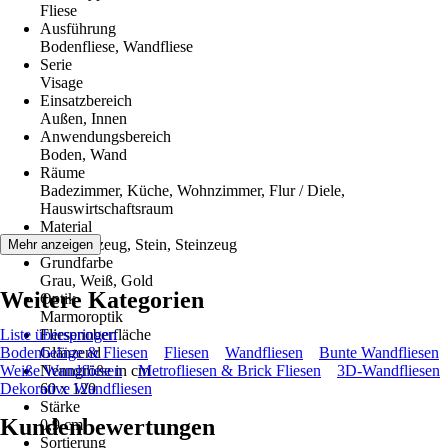
Fliese
Ausführung
Bodenfliese, Wandfliese
Serie
Visage
Einsatzbereich
Außen, Innen
Anwendungsbereich
Boden, Wand
Räume
Badezimmer, Küche, Wohnzimmer, Flur / Diele,
Hauswirtschaftsraum
Material
Feinsteinzeug, Stein, Steinzeug
Mehr anzeigen
Grundfarbe
Grau, Weiß, Gold
Weitere Kategorien
Optik
Marmoroptik
Liste überspringen
Fliesenoberfläche
Bodenbeläge & Fliesen
Glänzend
Fliesen
Wandfliesen
Bunte Wandfliesen
Weiße Wandfliesen
Nenngröße in cm
Metrofliesen & Brick Fliesen
3D-Wandfliesen
Dekorative Wandfliesen
60 x 120
Stärke
Kundenbewertungen
0,9 cm
Sortierung