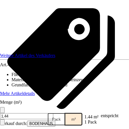
Weitere Artikel des Verkäufers
Art.-Nr.
10421197
Fliesenoberfläche
:
Glänzend
Material
:
Feinsteinzeug, Stein, Steinzeug
Grundfarbe
:
Grau, Weiß, Gold
Mehr Artikeldetails
Menge (m²)
entspricht
1.44 m²
Pack
m²
1 Pack
Verkauf durch:
BODENHAUS